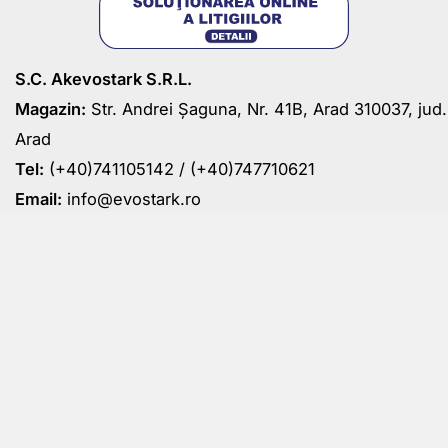
S.C. Akevostark S.R.L.
Magazin:
Str. Andrei Șaguna, Nr. 41B, Arad 310037, jud.
Arad
Tel:
(+40)741105142 /
(+40)747710621
Email:
info@evostark.ro
Despre Noi
Informatii de Contact
Termeni si Conditii
Politica de Confidentialitate