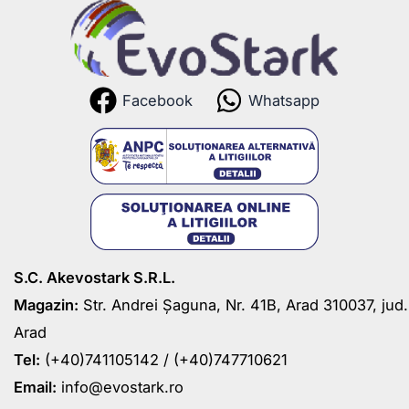
Facebook
Whatsapp
S.C. Akevostark S.R.L.
Magazin:
Str. Andrei Șaguna, Nr. 41B, Arad 310037, jud.
Arad
Tel:
(+40)741105142 /
(+40)747710621
Email:
info@evostark.ro