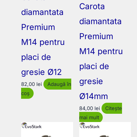
Carota
diamantata
diamantata
Premium
Premium
M14 pentru
M14 pentru
placi de
placi de
gresie Ø12
gresie
82,00
lei
Adaugă în
coș
Ø14mm
84,00
lei
Citește
mai mult