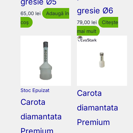
gresie Ø5
gresie Ø6
65,00
lei
Adaugă în
coș
79,00
lei
Citește
mai mult
Stoc Epuizat
Carota
Carota
diamantata
diamantata
Premium
Premium