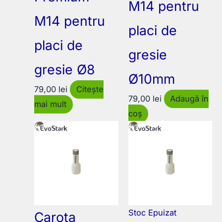
M14 pentru
M14 pentru
placi de
placi de
gresie
gresie Ø8
Ø10mm
79,00
lei
Citește
79,00
lei
Adaugă în
mai mult
coș
Stoc Epuizat
Carota