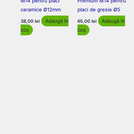
M14 pentru plăci
Premium M14 pentru
ceramice Ø12mm
placi de gresie Ø5
Adaugă în
Adaugă în
38,00
lei
65,00
lei
coș
coș