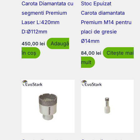
Carota Diamantata cu
Stoc Epuizat
segmenti Premium
Carota diamantata
Laser L:420mm
Premium M14 pentru
D:Ø112mm
placi de gresie
Ø14mm
Adaugă
450,00
lei
în coș
Citește mai
84,00
lei
mult