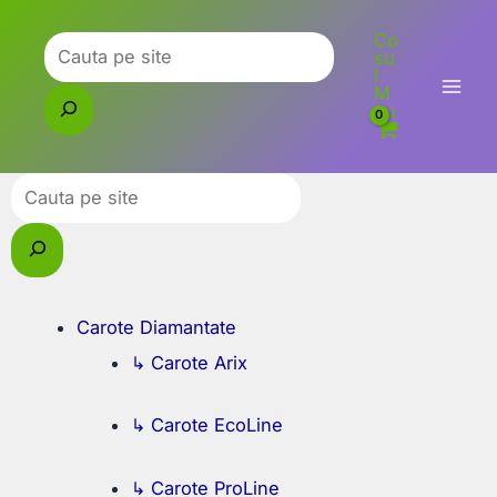
Skip
Co
to
Caută
su
l
content
M
eu
Caută
Carote Diamantate
↳ Carote Arix
↳ Carote EcoLine
↳ Carote ProLine