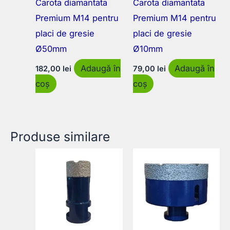
Carota diamantata
Carota diamantata
Premium M14 pentru
Premium M14 pentru
placi de gresie
placi de gresie
Ø50mm
Ø10mm
Adaugă în
Adaugă în
182,00
lei
79,00
lei
coș
coș
Produse similare