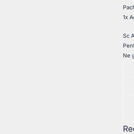
Pach
1x A
Sc 
Pent
Ne g
Re