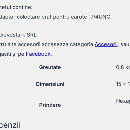
etul contine:
daptor colectare praf pentru carote 1.1/4UNC.
Akevostark SRL
ru alte accesorii acceseaza categoria
Accesorii
, sa
asiti și pe
Facebook
.
Greutate
0,8 k
Dimensiuni
15 × 
Hexa
Prindere
cenzii