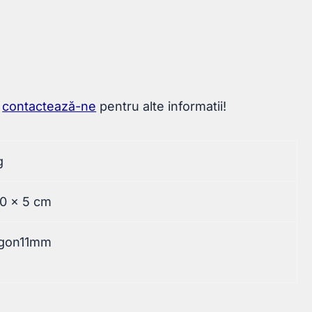
u
contactează-ne
pentru alte informatii!
g
10 × 5 cm
gon11mm