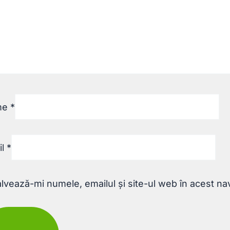
me
*
il
*
lvează-mi numele, emailul și site-ul web în acest na