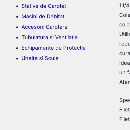
1.1/
Stative de Carotat
Cole
Masini de Debitat
cole
Accesorii Carotare
Util
Tubulatura si Ventilatie
redu
Echipamente de Protectie
cura
Unelte si Scule
Idea
un f
Aten
Spec
File
File