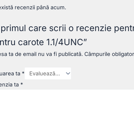
xistă recenzii până acum.
i primul care scrii o recenzie pen
ntru carote 1.1/4UNC”
sa ta de email nu va fi publicată.
Câmpurile obligato
uarea ta
*
enzia ta
*