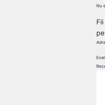
Nu e
Fi
pe
Adre
Eval
Rec