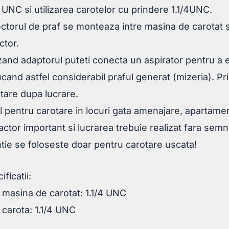
4 UNC si utilizarea carotelor cu prindere 1.1/4UNC.
ctorul de praf se monteaza intre masina de carotat si 
ctor.
izand adaptorul puteti conecta un aspirator pentru a ex
cand astfel considerabil praful generat (mizeria). P
tare dupa lucrare.
l pentru carotare in locuri gata amenajare, apartamen
actor important si lucrarea trebuie realizat fara sem
tie se foloseste doar pentru carotare uscata!
ificatii:
t masina de carotat: 1.1/4 UNC
t carota: 1.1/4 UNC