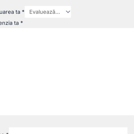
uarea ta
*
enzia ta
*