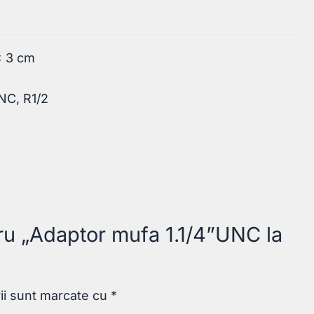
× 3 cm
UNC, R1/2
tru „Adaptor mufa 1.1/4”UNC la
rii sunt marcate cu
*