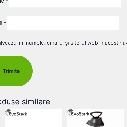
me
*
il
*
lvează-mi numele, emailul și site-ul web în acest na
oduse similare