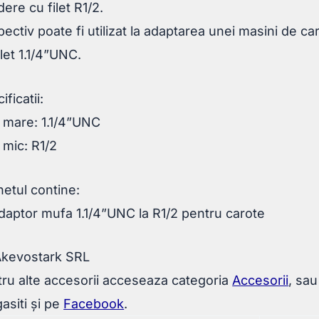
dere cu filet R1/2.
ectiv poate fi utilizat la adaptarea unei masini de car
ilet 1.1/4”UNC.
ificatii:
t mare: 1.1/4”UNC
t mic: R1/2
etul contine:
daptor mufa 1.1/4”UNC la R1/2 pentru carote
Akevostark SRL
ru alte accesorii acceseaza categoria
Accesorii
, sa
asiti și pe
Facebook
.