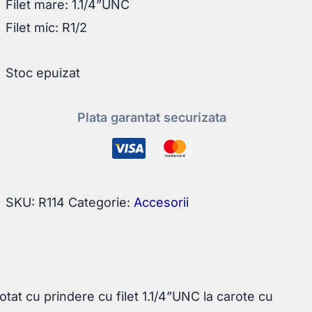
Filet mare: 1.1/4”UNC
Filet mic: R1/2
Stoc epuizat
Plata garantat securizata
SKU:
R114
Categorie:
Accesorii
otat cu prindere cu filet 1.1/4”UNC la carote cu