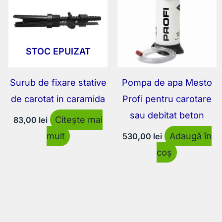
STOC EPUIZAT
Surub de fixare stative
Pompa de apa Mesto
de carotat in caramida
Profi pentru carotare
sau debitat beton
Citește mai
83,00
lei
mult
Adaugă în
530,00
lei
coș