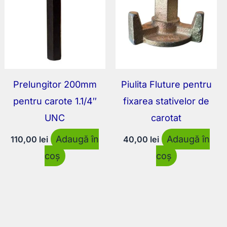
Prelungitor 200mm
Piulita Fluture pentru
pentru carote 1.1/4″
fixarea stativelor de
UNC
carotat
Adaugă în
Adaugă în
110,00
lei
40,00
lei
coș
coș