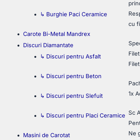
prin
Resp
↳ Burghie Paci Ceramice
cu f
Carote Bi-Metal Mandrex
Spec
Discuri Diamantate
File
↳ Discuri pentru Asfalt
File
↳ Discuri pentru Beton
Pach
1x A
↳ Discuri pentru Slefuit
Sc 
↳ Discuri pentru Placi Ceramice
Pent
Ne g
Masini de Carotat