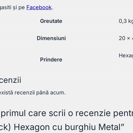
asiti și pe
Facebook
.
Greutate
0,3 k
Dimensiuni
20 × 
Hexa
Prindere
cenzii
xistă recenzii până acum.
i primul care scrii o recenzie pen
ick) Hexagon cu burghiu Metal”