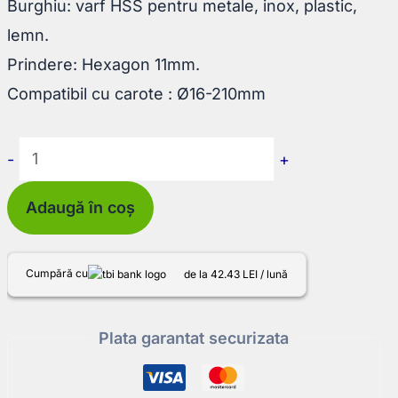
Burghiu: varf HSS pentru metale, inox, plastic,
lemn.
Prindere: Hexagon 11mm.
Compatibil cu carote : Ø16-210mm
Cantitate
-
+
Adaptor
Adaugă în coș
rapid
Mandrex
(1-
Cumpără cu
de la 42.43 LEI / lună
click)
Hexagon
Plata garantat securizata
cu
burghiu