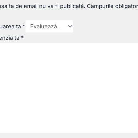
sa ta de email nu va fi publicată.
Câmpurile obligato
uarea ta
*
enzia ta
*