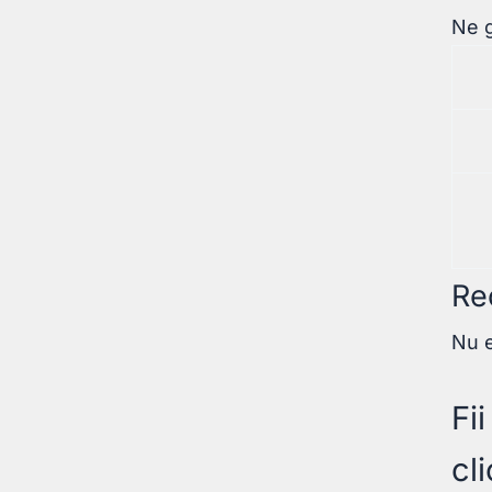
Ne g
Re
Nu e
Fi
cl