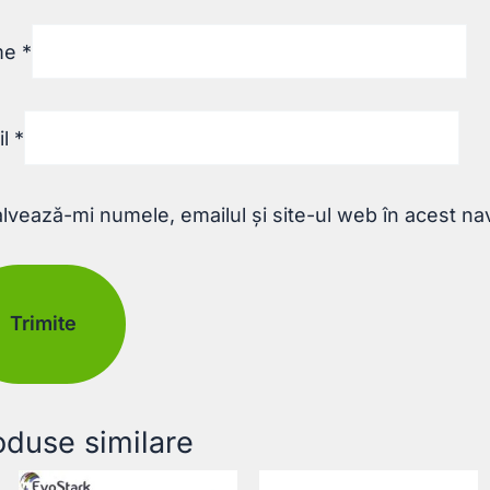
me
*
il
*
lvează-mi numele, emailul și site-ul web în acest na
oduse similare