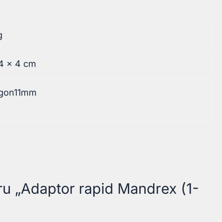
g
4 × 4 cm
gon11mm
tru „Adaptor rapid Mandrex (1-