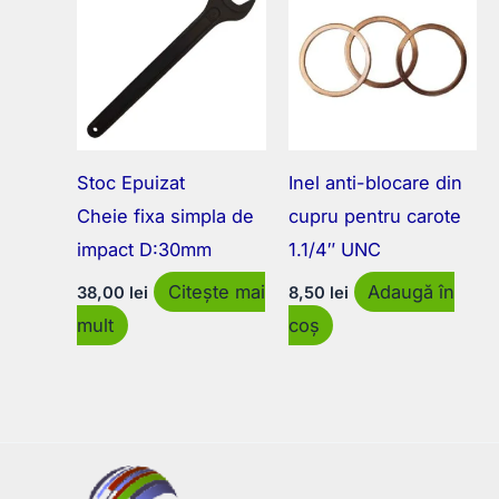
Stoc Epuizat
Inel anti-blocare din
Cheie fixa simpla de
cupru pentru carote
impact D:30mm
1.1/4″ UNC
Citește mai
Adaugă în
38,00
lei
8,50
lei
mult
coș