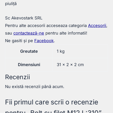
piuliță
Sc Akevostark SRL
Pentru alte accesorii acceseaza categoria
Accesorii
,
sau
contactează-ne
pentru alte informatii!
Ne gasiti și pe
Facebook
.
Greutate
1 kg
Dimensiuni
31 × 2 × 2 cm
Recenzii
Nu există recenzii până acum.
Fii primul care scrii o recenzie
pentru „Bolt cu filet M12 L:310”