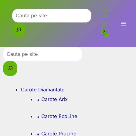
Skip
Co
to
Caută
su
l
content
M
eu
Caută
Carote Diamantate
↳ Carote Arix
↳ Carote EcoLine
↳ Carote ProLine