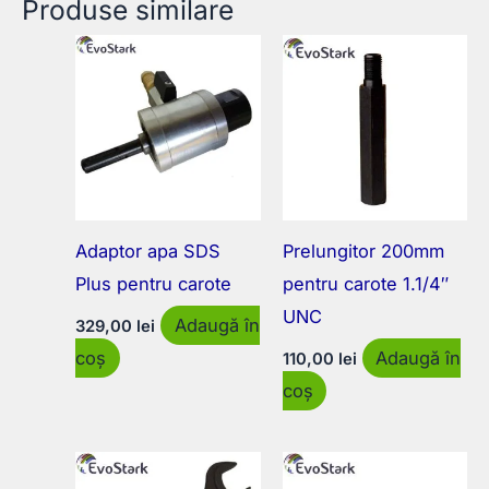
Produse similare
Adaptor apa SDS
Prelungitor 200mm
Plus pentru carote
pentru carote 1.1/4″
UNC
Adaugă în
329,00
lei
coș
Adaugă în
110,00
lei
coș