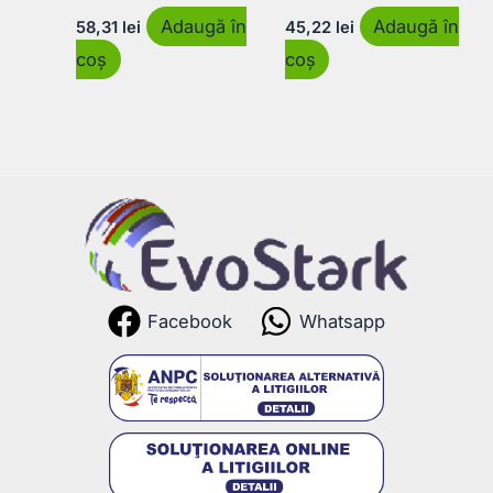
Adaugă în
Adaugă în
58,31
lei
45,22
lei
coș
coș
Facebook
Whatsapp