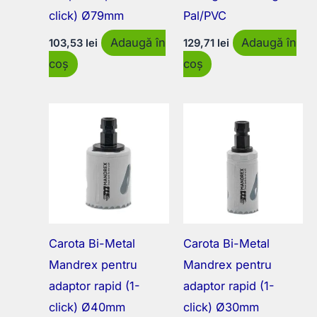
click) Ø79mm
Pal/PVC
Adaugă în
Adaugă în
103,53
lei
129,71
lei
coș
coș
Carota Bi-Metal
Carota Bi-Metal
Mandrex pentru
Mandrex pentru
adaptor rapid (1-
adaptor rapid (1-
click) Ø40mm
click) Ø30mm