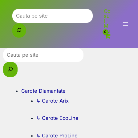
Skip
Co
to
Caută
su
l
content
M
eu
Caută
Carote Diamantate
↳ Carote Arix
↳ Carote EcoLine
↳ Carote ProLine