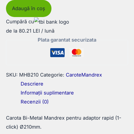
Carota
Adaugă în coș
Bi-
Cumpără cu
Metal
de la 80.21 LEI / lună
Mandrex
Plata garantat securizata
pentru
adaptor
rapid
(1-
SKU:
MHB210
Categorie:
CaroteMandrex
click)
Descriere
Ø210mm
Informații suplimentare
Recenzii (0)
Carota Bi-Metal Mandrex pentru adaptor rapid (1-
click) Ø210mm.