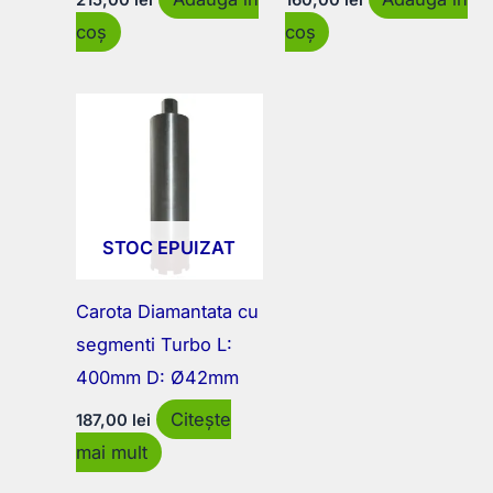
215,00
lei
160,00
lei
coș
coș
STOC EPUIZAT
Carota Diamantata cu
segmenti Turbo L:
400mm D: Ø42mm
Citește
187,00
lei
mai mult