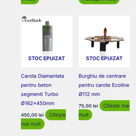
fost:
351,00
390,00 lei.
STOC EPUIZAT
STOC EPUIZAT
Carota Diamantata
Burghiu de centrare
pentru beton
pentru carote Ecoline
segmenti Turbo
Ø112 mm
Ø162x450mm
Citește mai
75,00
lei
Citește
mult
450,00
lei
mai mult