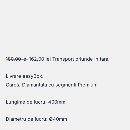
Prețul
Prețul
180,00
lei
162,00
lei
Transport oriunde in tara.
inițial
curent
Livrare easyBox.
a
este:
Carota Diamantata cu segmenti Premium
fost:
162,00 lei.
180,00 lei.
Lungime de lucru: 400mm
Diametru de lucru: Ø40mm