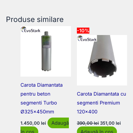
Produse similare
-10%
Carota Diamantata
pentru beton
Carota Diamantata cu
segmenti Turbo
segmenti Premium
Ø325x450mm
120×400
Prețul
Prețu
Adaugă
1.450,00
lei
390,00
lei
351,00
lei
inițial
curen
în coș
Adaugă în coș
a
este: