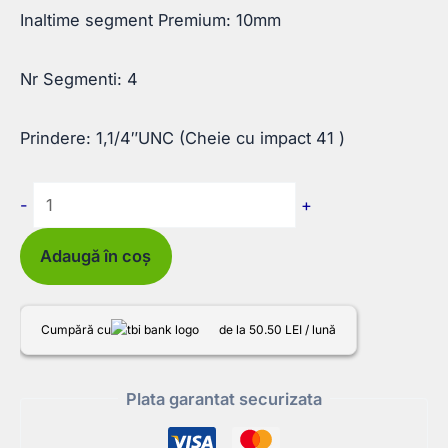
Inaltime segment Premium: 10mm
Nr Segmenti: 4
Prindere: 1,1/4″UNC (Cheie cu impact 41 )
Cantitate
-
+
Carota
Diamantata
Adaugă în coș
cu
segmenti
Cumpără cu
de la 50.50 LEI / lună
Premium
40x400
Plata garantat securizata