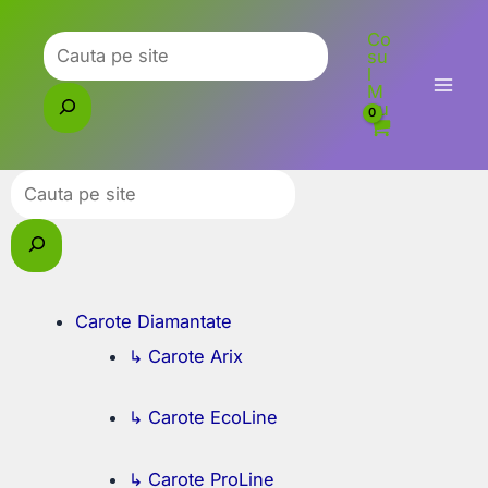
Skip
Co
to
Caută
su
l
content
M
eu
Caută
Carote Diamantate
↳ Carote Arix
↳ Carote EcoLine
↳ Carote ProLine