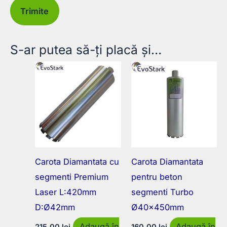
S-ar putea să-ți placă și…
Carota Diamantata cu
Carota Diamantata
segmenti Premium
pentru beton
Laser L:420mm
segmenti Turbo
D:Ø42mm
Ø40x450mm
Adaugă în
Adaugă în