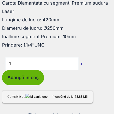
Carota Diamantata cu segmenti Premium sudura
Laser
Lungime de lucru: 420mm
Diametru de lucru: Ø250mm
Inaltime segment Premium: 10mm
Prindere: 1,1/4″UNC
Cantitate
-
+
Carota
Adaugă în coș
Diamantata
cu
segmenti
Cumpără cu
începând de la 48.88 LEI
Premium
Laser