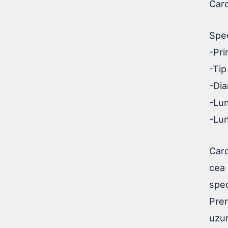
Car
Spec
-Pri
-Ti
-Di
-Lu
-Lu
Car
cea 
spec
Prem
uzur