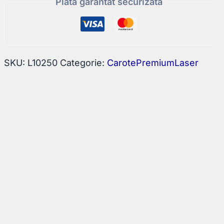
Plata garantat securizata
L:420mm
D:Ø250mm
SKU:
L10250
Categorie:
CarotePremiumLaser