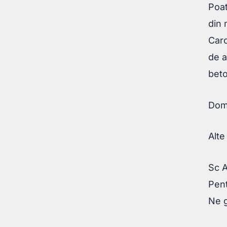
Poat
din
Caro
de a
beto
Dome
Alte
Sc 
Pent
Ne g