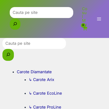
Skip
Co
to
Caută
su
l
content
M
eu
Caută
Carote Diamantate
↳ Carote Arix
↳ Carote EcoLine
↳ Carote ProLine