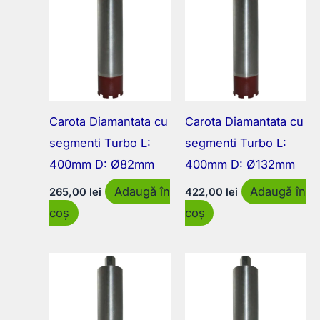
Carota Diamantata cu
Carota Diamantata cu
segmenti Turbo L:
segmenti Turbo L:
400mm D: Ø82mm
400mm D: Ø132mm
Adaugă în
Adaugă în
265,00
lei
422,00
lei
coș
coș