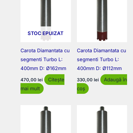
STOC EPUIZAT
Carota Diamantata cu
Carota Diamantata cu
segmenti Turbo L:
segmenti Turbo L:
400mm D: Ø162mm
400mm D: Ø112mm
Citește
Adaugă în
470,00
lei
330,00
lei
mai mult
coș