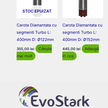
STOC EPUIZAT
Carota Diamantata cu
Carota Diamantata cu
segmenti Turbo L:
segmenti Turbo L:
400mm D: Ø122mm
400mm D: Ø152mm
Citește
Adaugă
355,00
lei
445,00
lei
mai mult
în coș