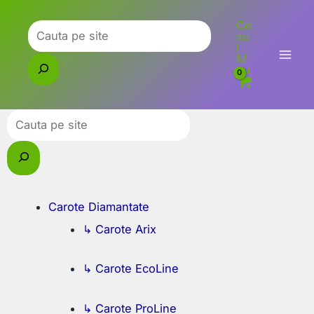
Skip
Co
to
Caută
su
l
content
M
eu
Caută
Carote Diamantate
↳ Carote Arix
↳ Carote EcoLine
↳ Carote ProLine