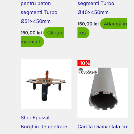
pentru beton
segmenti Turbo
segmenti Turbo
Ø40x450mm
Ø51x450mm
Adaugă în
160,00
lei
Citește
coș
180,00
lei
mai mult
-10%
Stoc Epuizat
Burghiu de centrare
Carota Diamantata cu