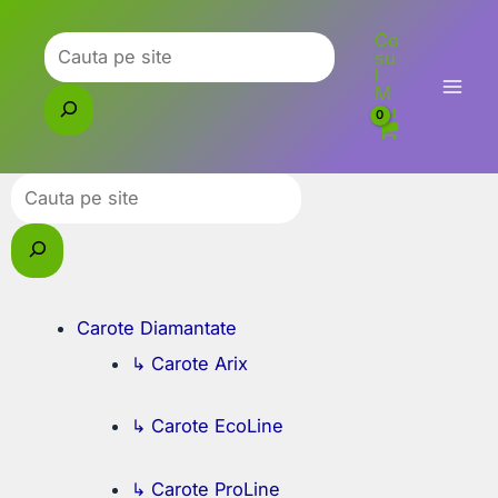
Skip
Co
to
Caută
su
l
content
M
eu
Caută
Carote Diamantate
↳ Carote Arix
↳ Carote EcoLine
↳ Carote ProLine