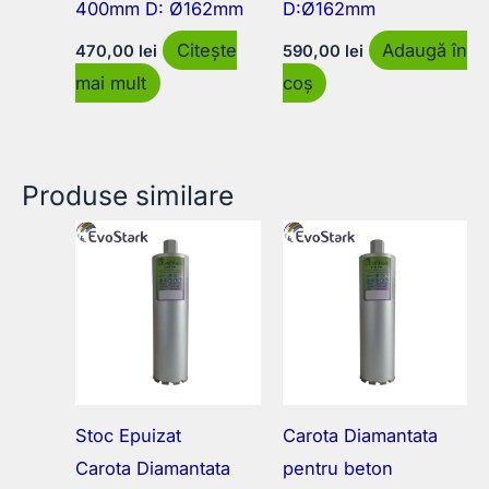
400mm D: Ø162mm
D:Ø162mm
Citește
Adaugă în
470,00
lei
590,00
lei
mai mult
coș
Produse similare
Stoc Epuizat
Carota Diamantata
Carota Diamantata
pentru beton