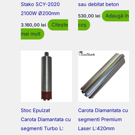
Stako SCY-2020
sau debitat beton
2100W Ø200mm
Adaugă în
530,00
lei
Citește
coș
3.160,00
lei
mai mult
Stoc Epuizat
Carota Diamantata cu
Carota Diamantata cu
segmenti Premium
segmenti Turbo L:
Laser L:420mm