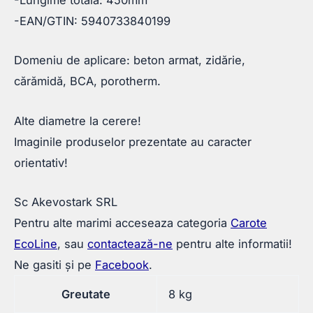
-Lungime totala: 450mm
-EAN/GTIN: 5940733840199
Domeniu de aplicare: beton armat, zidărie,
cărămidă, BCA, porotherm.
Alte diametre la cerere!
Imaginile produselor prezentate au caracter
orientativ!
Sc Akevostark SRL
Pentru alte marimi acceseaza categoria
Carote
EcoLine
, sau
contactează-ne
pentru alte informatii!
Ne gasiti și pe
Facebook
.
Greutate
8 kg