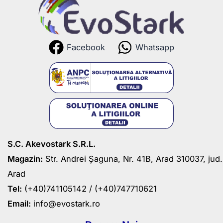
Facebook
Whatsapp
S.C. Akevostark S.R.L.
Magazin:
Str. Andrei Șaguna, Nr. 41B, Arad 310037, jud.
Arad
Tel:
(+40)741105142 /
(+40)747710621
Email:
info@evostark.ro