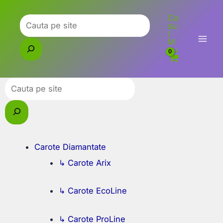
Skip
Co
to
Caută
su
l
content
M
eu
Caută
Carote Diamantate
↳ Carote Arix
↳ Carote EcoLine
↳ Carote ProLine