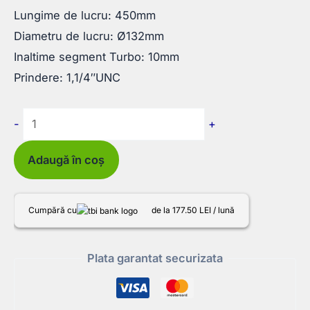
Lungime de lucru: 450mm
Diametru de lucru: Ø132mm
Inaltime segment Turbo: 10mm
Prindere: 1,1/4″UNC
Cantitate
-
+
Carota
Diamantata
Adaugă în coș
Samedia
Ø132x450mm
Cumpără cu
de la 177.50 LEI / lună
Plata garantat securizata