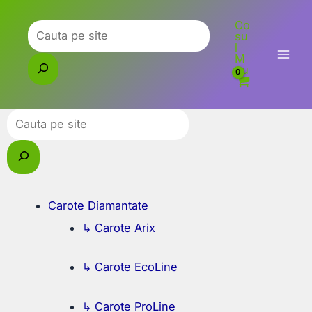
Skip
Co
to
Caută
su
l
content
M
eu
Caută
Carote Diamantate
↳ Carote Arix
↳ Carote EcoLine
↳ Carote ProLine