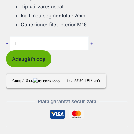
Tip utilizare: uscat
Inaltimea segmentului: 7mm
Conexiune: filet interior M16
Cantitate
-
+
Carota
Diamantata
Adaugă în coș
Premium
pentru
Cumpără cu
de la 57.50 LEI / lună
Doze
Ø82
Plata garantat securizata