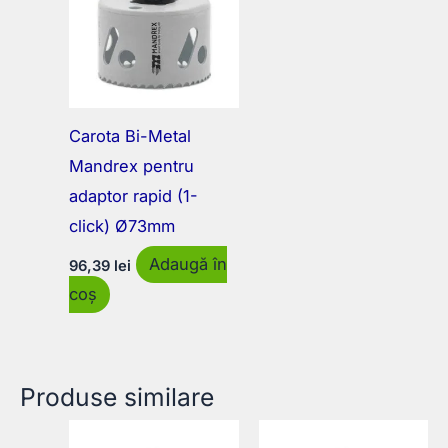
Carota Bi-Metal
Mandrex pentru
adaptor rapid (1-
click) Ø73mm
Adaugă în
96,39
lei
coș
Produse similare