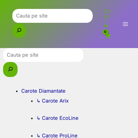
Skip
Co
to
Caută
su
l
content
M
eu
Caută
Carote Diamantate
↳ Carote Arix
↳ Carote EcoLine
↳ Carote ProLine