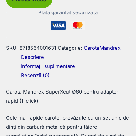
SuperXcut
Plata garantat securizata
Ø60
pentru
adaptor
rapid
SKU:
8718564001631
Categorie:
CaroteMandrex
(1-
Descriere
click)
Informații suplimentare
Recenzii (0)
Carota Mandrex SuperXcut Ø60 pentru adaptor
rapid (1-click)
Cele mai rapide carote, prevăzute cu un set unic de
dinți din carbură metalică pentru tăiere