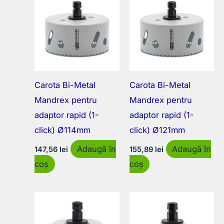
Carota Bi-Metal
Carota Bi-Metal
Mandrex pentru
Mandrex pentru
adaptor rapid (1-
adaptor rapid (1-
click) Ø114mm
click) Ø121mm
Adaugă în
Adaugă în
147,56
lei
155,89
lei
coș
coș