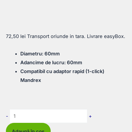
72,50
lei
Transport oriunde in tara. Livrare easyBox.
Diametru: 60mm
Adancime de lucru: 60mm
Compatibil cu adaptor rapid (1-click)
Mandrex
Cantitate
-
+
Carota
Mandrex
Adaugă în coș