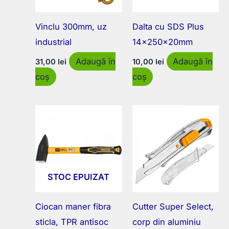
Vinclu 300mm, uz
Dalta cu SDS Plus
industrial
14x250x20mm
Adaugă în
Adaugă în
31,00
lei
10,00
lei
coș
coș
STOC EPUIZAT
Ciocan maner fibra
Cutter Super Select,
sticla, TPR antisoc
corp din aluminiu