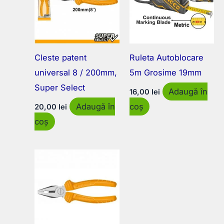
Cleste patent
Ruleta Autoblocare
universal 8 / 200mm,
5m Grosime 19mm
Super Select
Adaugă în
16,00
lei
Adaugă în
coș
20,00
lei
coș