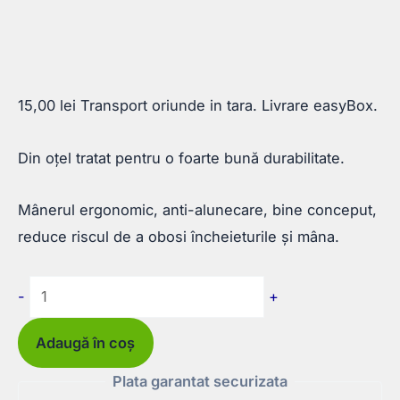
15,00
lei
Transport oriunde in tara. Livrare easyBox.
Din oțel tratat pentru o foarte bună durabilitate.
Mânerul ergonomic, anti-alunecare, bine conceput,
reduce riscul de a obosi încheieturile și mâna.
Cantitate
-
+
Cleste
sfic
Adaugă în coș
160mm,
Plata garantat securizata
Super