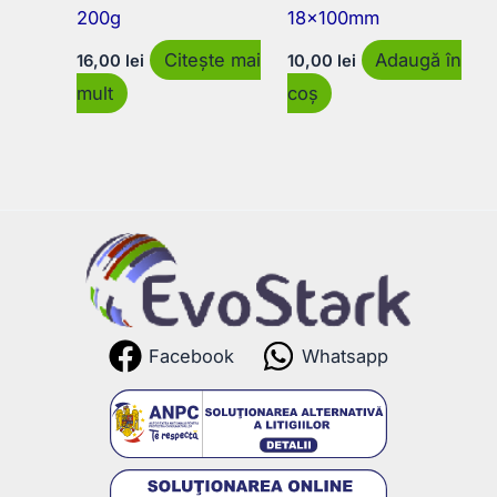
200g
18x100mm
Citește mai
Adaugă în
16,00
lei
10,00
lei
mult
coș
Facebook
Whatsapp