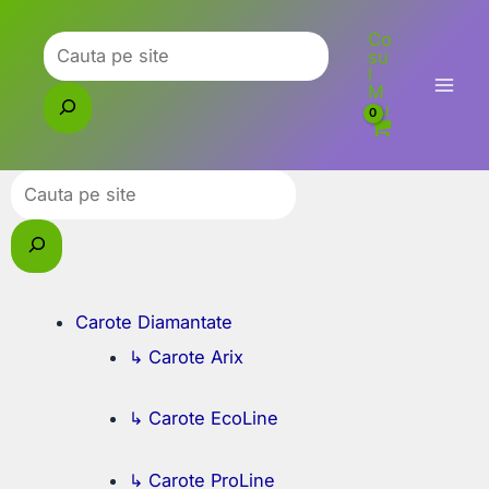
Skip
Co
to
Caută
su
l
content
M
eu
Caută
Carote Diamantate
↳ Carote Arix
↳ Carote EcoLine
↳ Carote ProLine