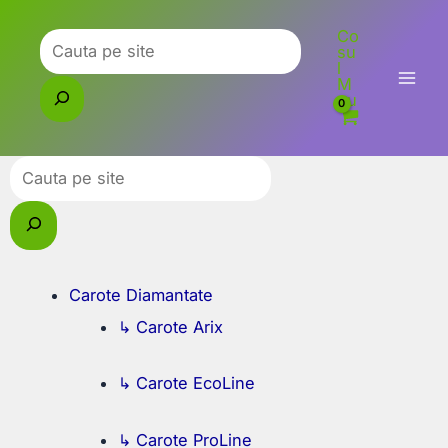
Skip
Co
to
Caută
su
l
content
M
eu
Caută
Carote Diamantate
↳ Carote Arix
↳ Carote EcoLine
↳ Carote ProLine