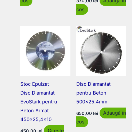
coș
Adaugă în
370,00
lei
coș
Stoc Epuizat
Disc Diamantat
Disc Diamantat
pentru Beton
EvoStark pentru
500×25.4mm
Beton Armat
Adaugă în
650,00
lei
450×25,4×10
coș
Citește
450,00
lei