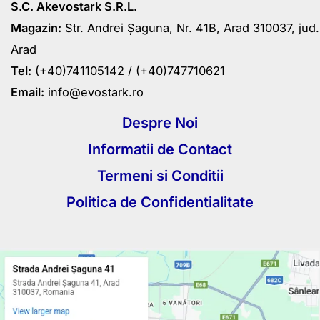
S.C. Akevostark S.R.L.
Magazin:
Str. Andrei Șaguna, Nr. 41B, Arad 310037, jud.
Arad
Tel:
(+40)741105142 /
(+40)747710621
Email:
info@evostark.ro
Despre Noi
Informatii de Contact
Termeni si Conditii
Politica de Confidentialitate