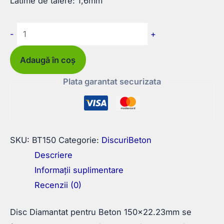
Latime de taiere: 1,6mm
Cantitate
-
+
Disc
Diamantat
Adaugă în coș
pentru
Plata garantat securizata
Beton
150×22.23mm
SKU:
BT150
Categorie:
DiscuriBeton
Descriere
Informații suplimentare
Recenzii (0)
Disc Diamantat pentru Beton 150×22.23mm se