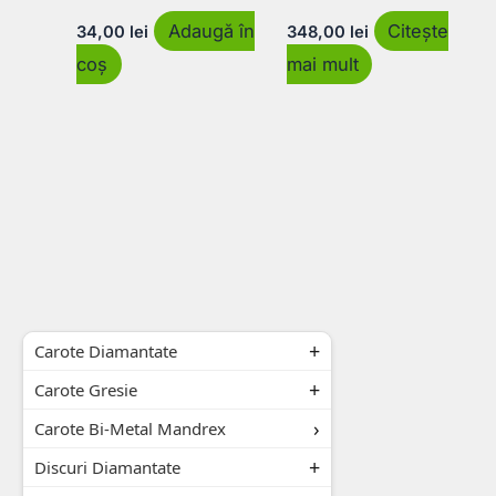
Adaugă în
Citește
34,00
lei
348,00
lei
coș
mai mult
Carote Diamantate
Carote Gresie
Carote Bi-Metal Mandrex
Discuri Diamantate