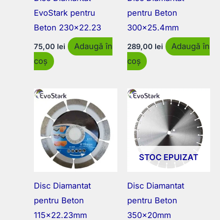
EvoStark pentru
pentru Beton
Beton 230×22.23
300×25.4mm
Adaugă în
Adaugă în
75,00
lei
289,00
lei
coș
coș
STOC EPUIZAT
Disc Diamantat
Disc Diamantat
pentru Beton
pentru Beton
115×22.23mm
350×20mm