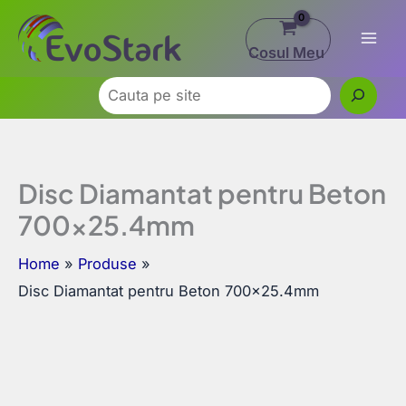
Skip
to
Cosul Meu
content
Caută
Disc Diamantat pentru Beton
700×25.4mm
Home
Produse
Disc Diamantat pentru Beton 700×25.4mm