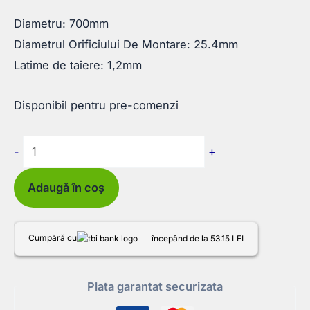
Diametru: 700mm
Diametrul Orificiului De Montare: 25.4mm
Latime de taiere: 1,2mm
Disponibil pentru pre-comenzi
Cantitate
-
+
Disc
Diamantat
Adaugă în coș
pentru
Beton
Cumpără cu
începând de la 53.15 LEI
700×25.4mm
Plata garantat securizata