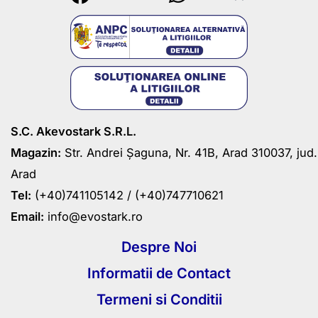
S.C. Akevostark S.R.L.
Magazin:
Str. Andrei Șaguna, Nr. 41B, Arad 310037, jud.
Arad
Tel:
(+40)741105142 /
(+40)747710621
Email:
info@evostark.ro
Despre Noi
Informatii de Contact
Termeni si Conditii