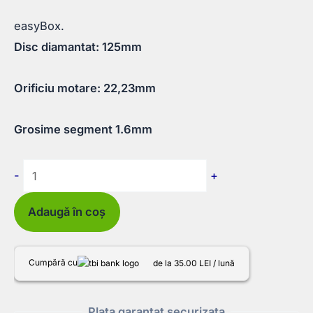
easyBox.
Disc diamantat: 125mm
Orificiu motare: 22,23mm
Grosime segment 1.6mm
Cantitate
-
+
Disc
profesional
Adaugă în coș
fagure
pentru
Cumpără cu
de la 35.00 LEI / lună
tăiere
ceramică
Plata garantat securizata