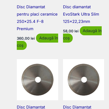
Disc Diamantat
Disc diamantat
pentru placi ceramice
EvoStark Ultra Slim
250×25.4 F-8
125×22,23mm
Premium
Adaugă în
58,00
lei
Adaugă în
coș
360,00
lei
coș
Disc Diamantat
Disc Diamantat