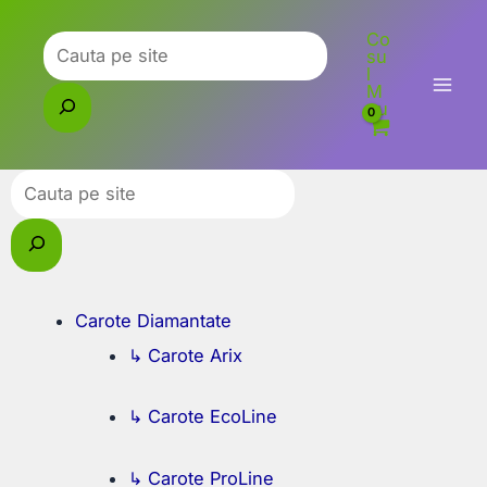
Skip
Co
to
Caută
su
l
content
M
eu
Caută
Carote Diamantate
↳ Carote Arix
↳ Carote EcoLine
↳ Carote ProLine