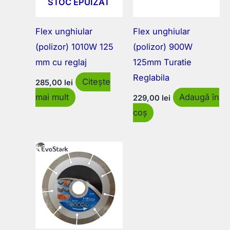
STOC EPUIZAT
Flex unghiular
Flex unghiular
(polizor) 1010W 125
(polizor) 900W
mm cu reglaj
125mm Turatie
Reglabila
Citește
285,00
lei
mai mult
Adaugă în
229,00
lei
coș