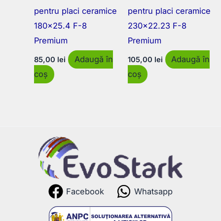
pentru placi ceramice
pentru placi ceramice
180×25.4 F-8
230×22.23 F-8
Premium
Premium
Adaugă în
Adaugă în
85,00
lei
105,00
lei
coș
coș
Facebook
Whatsapp