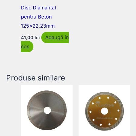
Disc Diamantat
pentru Beton
125×22.23mm
Adaugă în
41,00
lei
coș
Produse similare