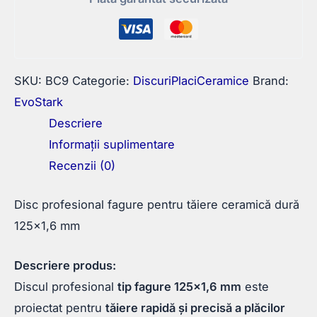
dură
125×22,23
mm
SKU:
BC9
Categorie:
DiscuriPlaciCeramice
Brand:
EvoStark
Descriere
Informații suplimentare
Recenzii (0)
Disc profesional fagure pentru tăiere ceramică dură
125×1,6 mm
Descriere produs:
Discul profesional
tip fagure 125×1,6 mm
este
proiectat pentru
tăiere rapidă și precisă a plăcilor