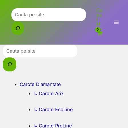
Skip
Co
to
Caută
su
l
content
M
eu
Caută
Carote Diamantate
↳ Carote Arix
↳ Carote EcoLine
↳ Carote ProLine