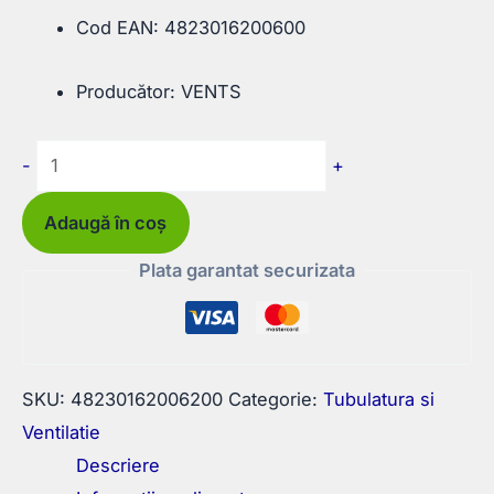
Cod EAN: 4823016200600
Producător: VENTS
Cantitate
-
+
Grilă
rotundă
Adaugă în coș
cu
Plata garantat securizata
plasă
Ø125
SKU:
48230162006200
Categorie:
Tubulatura si
Ventilatie
Descriere