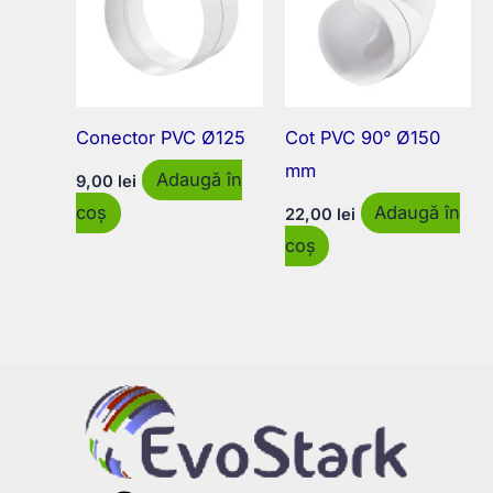
Conector PVC Ø125
Cot PVC 90° Ø150
mm
Adaugă în
9,00
lei
coș
Adaugă în
22,00
lei
coș