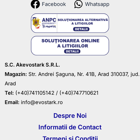
Facebook
Whatsapp
S.C. Akevostark S.R.L.
Magazin:
Str. Andrei Șaguna, Nr. 41B, Arad 310037, jud.
Arad
Tel:
(+40)741105142 /
(+40)747710621
Email:
info@evostark.ro
Despre Noi
Informatii de Contact
Termeni si Conditii