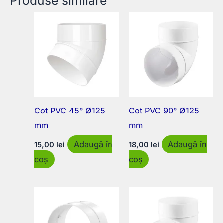
Produse similare
Cot PVC 45° Ø125
Cot PVC 90° Ø125
mm
mm
Adaugă în
Adaugă în
15,00
lei
18,00
lei
coș
coș