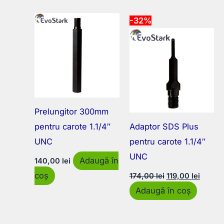
-32%
Prelungitor 300mm
pentru carote 1.1/4″
Adaptor SDS Plus
UNC
pentru carote 1.1/4″
UNC
Adaugă în
140,00
lei
Prețul
Prețul
coș
174,00
lei
119,00
lei
inițial
curent
Adaugă în coș
a
este:
fost:
119,00 
174,00 lei.