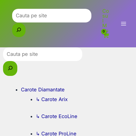
Skip
Co
to
Caută
su
l
content
M
eu
Caută
Carote Diamantate
↳ Carote Arix
↳ Carote EcoLine
↳ Carote ProLine