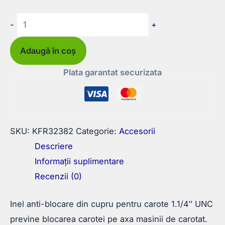
Cantitate
-
+
Inel
anti-
Adaugă în coș
blocare
Plata garantat securizata
din
cupru
pentru
carote
SKU:
KFR32382
Categorie:
Accesorii
1.1/4"
Descriere
UNC
Informații suplimentare
Recenzii (0)
Inel anti-blocare din cupru pentru carote 1.1/4″ UNC
previne blocarea carotei pe axa masinii de carotat.