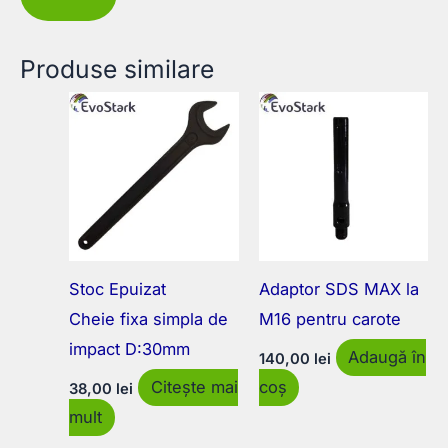
Produse similare
Stoc Epuizat
Adaptor SDS MAX la
Cheie fixa simpla de
M16 pentru carote
impact D:30mm
Adaugă în
140,00
lei
Citește mai
coș
38,00
lei
mult