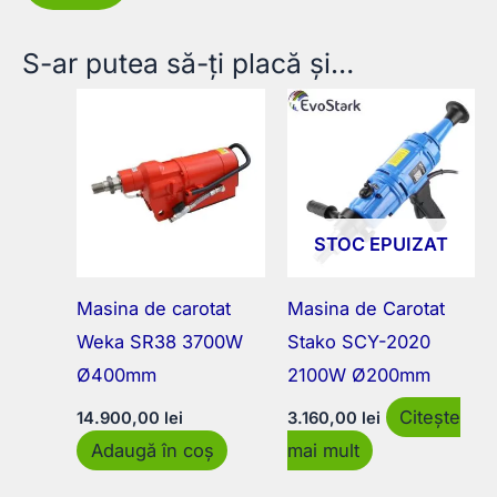
S-ar putea să-ți placă și…
STOC EPUIZAT
Masina de carotat
Masina de Carotat
Weka SR38 3700W
Stako SCY-2020
Ø400mm
2100W Ø200mm
Citește
14.900,00
lei
3.160,00
lei
Adaugă în coș
mai mult