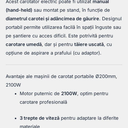
Acest carotator electric poate fi utilizat
manual
(hand-held)
sau montat pe stand, în funcție de
diametrul carotei și adâncimea de găurire
. Designul
portabil permite utilizarea facilă în spații înguste sau
pe șantiere cu acces dificil. Este potrivită pentru
carotare umedă
, dar și pentru
tăiere uscată
, cu
opțiune de aspirare a prafului (cu adaptor).
Avantaje ale mașinii de carotat portabile Ø200mm,
2100W
Motor puternic de
2100W
, optim pentru
carotare profesională
3 trepte de viteză
pentru adaptare la diferite
materiale