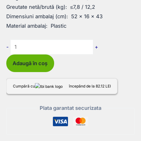
Greutate netă/brută (kg): ≤7,8 / 12,2
Dimensiuni ambalaj (cm): 52 × 16 × 43
Material ambalaj: Plastic
Cantitate
-
+
Masina
de
Adaugă în coș
carotat
portabila
Cumpără cu
începând de la 82.12 LEI
Ø200mm
2100W
Plata garantat securizata