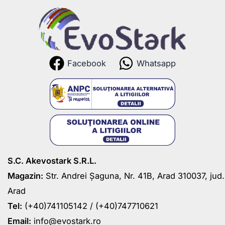
Facebook
Whatsapp
S.C. Akevostark S.R.L.
Magazin:
Str. Andrei Șaguna, Nr. 41B, Arad 310037, jud.
Arad
Tel:
(+40)741105142 /
(+40)747710621
Email:
info@evostark.ro