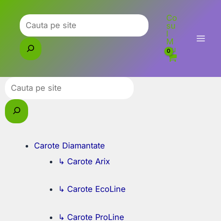
Skip
Co
to
Caută
su
l
content
M
eu
Caută
Carote Diamantate
↳ Carote Arix
↳ Carote EcoLine
↳ Carote ProLine