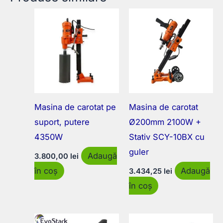
Masina de carotat pe
Masina de carotat
suport, putere
Ø200mm 2100W +
4350W
Stativ SCY-10BX cu
guler
Adaugă
3.800,00
lei
în coș
Adaugă
3.434,25
lei
în coș