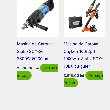
Masina de Carotat
Masina de Carotat
Stako SCY-26
Cayken 160/2pd
2300W Ø200mm
1900w + Stativ SCY-
10BX cu guler
Adaugă
2.500,00
lei
în coș
Adaugă
3.515,00
lei
în coș