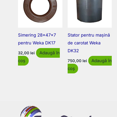
Simering 28x47x7
Stator pentru mașină
pentru Weka DK17
de carotat Weka
DK32
Adaugă în
32,00
lei
coș
Adaugă în
750,00
lei
coș