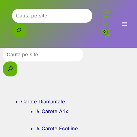
Skip
Co
to
Caută
su
l
content
M
eu
Caută
Carote Diamantate
↳ Carote Arix
↳ Carote EcoLine