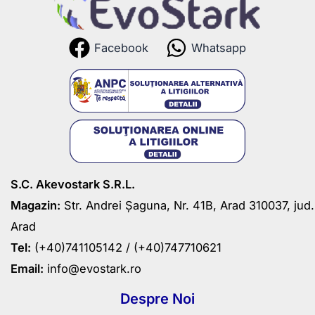
Facebook
Whatsapp
S.C. Akevostark S.R.L.
Magazin:
Str. Andrei Șaguna, Nr. 41B, Arad 310037, jud.
Arad
Tel:
(+40)741105142 /
(+40)747710621
Email:
info@evostark.ro
Despre Noi