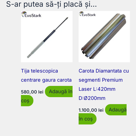
S-ar putea să-ți placă și…
Tija telescopica
Carota Diamantata cu
centrare gaura carota
segmenti Premium
Laser L:420mm
Adaugă în
580,00
lei
D:Ø200mm
coș
Adaugă
1.100,00
lei
în coș