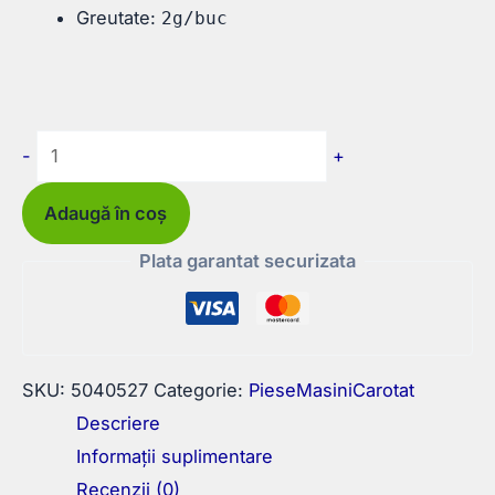
Greutate:
2g/buc
Cantitate
-
+
Simering
40x52x7
Adaugă în coș
pentru
Plata garantat securizata
Weka
DK32
SKU:
5040527
Categorie:
PieseMasiniCarotat
Descriere
Informații suplimentare
Recenzii (0)