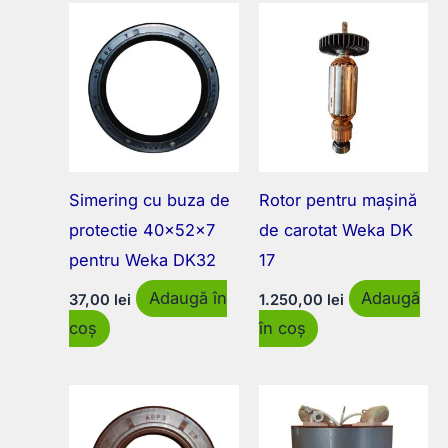
Simering cu buza de
Rotor pentru mașină
protectie 40x52x7
de carotat Weka DK
pentru Weka DK32
17
Adaugă în
Adaugă
37,00
lei
1.250,00
lei
coș
în coș