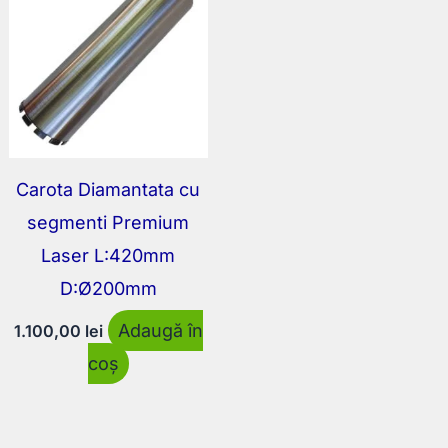
Carota Diamantata cu
segmenti Premium
Laser L:420mm
D:Ø200mm
Adaugă în
1.100,00
lei
coș