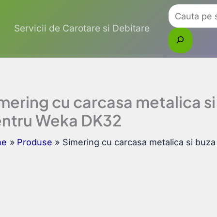
Caută
Servicii de Carotare si Debitare
mering cu carcasa metalica s
ntru Weka DK32
me
Produse
Simering cu carcasa metalica si bu