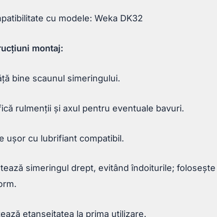
patibilitate cu modele: Weka DK32
rucțiuni montaj:
ță bine scaunul simeringului.
fică rulmenții și axul pentru eventuale bavuri.
 ușor cu lubrifiant compatibil.
ează simeringul drept, evitând îndoiturile; foloseșt
orm.
ează etanșeitatea la prima utilizare.