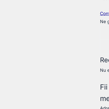
Con
Ne g
Re
Nu e
Fi
me
Adre