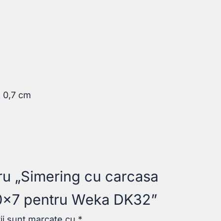
× 0,7 cm
tru „Simering cu carcasa
50x7 pentru Weka DK32”
rii sunt marcate cu
*