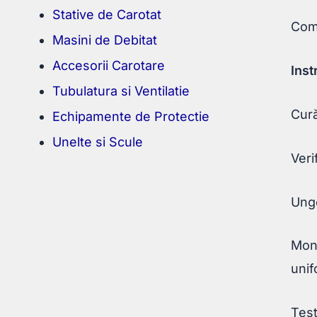
Stative de Carotat
Com
Masini de Debitat
Accesorii Carotare
Inst
Tubulatura si Ventilatie
Cură
Echipamente de Protectie
Unelte si Scule
Veri
Unge
Mont
unif
Test