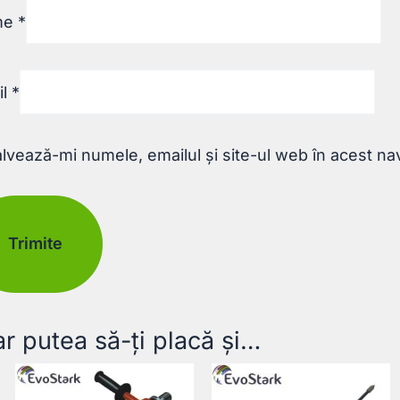
me
*
il
*
lvează-mi numele, emailul și site-ul web în acest na
ar putea să-ți placă și…