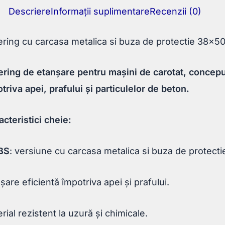
Descriere
Informații suplimentare
Recenzii (0)
ring cu carcasa metalica si buza de protectie 38x
ring de etanșare pentru mașini de carotat, concepu
triva apei, prafului și particulelor de beton.
cteristici cheie:
BS
: versiune cu carcasa metalica si buza de protecti
șare eficientă împotriva apei și prafului.
rial rezistent la uzură și chimicale.