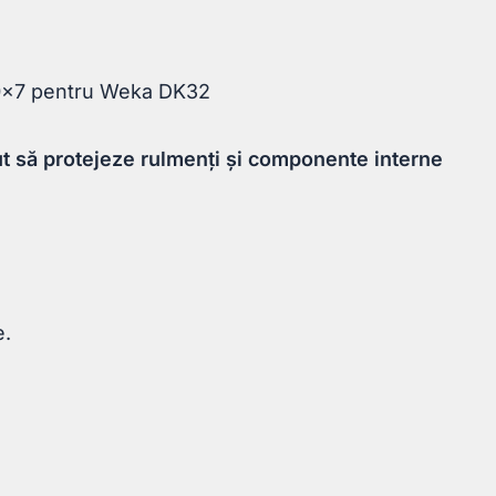
protectie
38x50x7
50x7 pentru Weka DK32
pentru
Weka
t să protejeze rulmenți și componente interne
DK32
e.