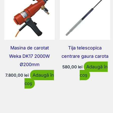
Masina de carotat
Tija telescopica
Weka DK17 2000W
centrare gaura carota
Ø200mm
Adaugă în
580,00
lei
Adaugă în
coș
7.800,00
lei
coș