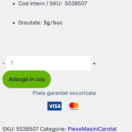
Cod intern / SKU: 5038507
Greutate:
3g/buc
Cantitate
-
+
Simering
Adaugă în coș
cu
carcasa
Plata garantat securizata
metalica
si
buza
de
SKU:
5038507
Categorie:
PieseMasiniCarotat