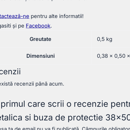
tactează-ne
pentru alte informatii!
asiti și pe
Facebook
.
Greutate
0,5 kg
Dimensiuni
0,38 × 0,50 
cenzii
xistă recenzii până acum.
i primul care scrii o recenzie pen
talica si buza de protectie 38x
sa ta de email nu va fi publicată.
Câmpurile obligato