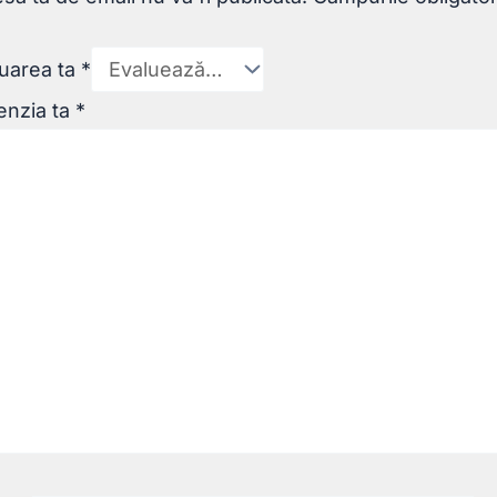
uarea ta
*
enzia ta
*