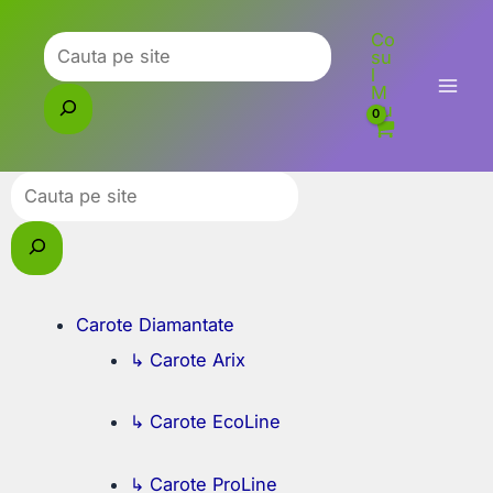
Skip
Co
to
Caută
su
l
content
M
eu
Caută
Carote Diamantate
↳ Carote Arix
↳ Carote EcoLine
↳ Carote ProLine