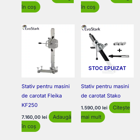
în coș
în coș
STOC EPUIZAT
Stativ pentru masini
Stativ pentru masini
de carotat Fleika
de carotat Stako
KF250
Citește
1.590,00
lei
Adaugă
mai mult
7.160,00
lei
în coș