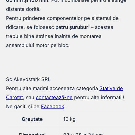
60 mm și 100 mm
. Pot fi combinate pentru a atinge
distanța dorită.
Pentru prinderea componentelor pe sistemul de
ridicare, se folosesc
patru șuruburi
– acestea
trebuie bine strânse înainte de montarea
ansamblului motor pe bloc.
Sc Akevostark SRL
Pentru alte marimi acceseaza categoria
Stative de
Carotat
, sau
contactează-ne
pentru alte informatii!
Ne gasiti și pe
Facebook
.
Greutate
10 kg
Dimensiuni
93 × 38 × 24 cm