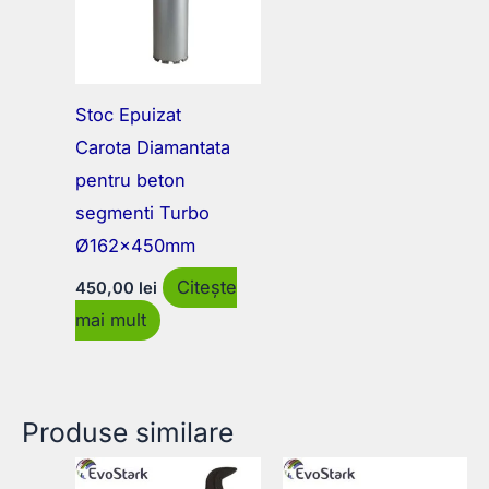
Stoc Epuizat
Carota Diamantata
pentru beton
segmenti Turbo
Ø162x450mm
Citește
450,00
lei
mai mult
Produse similare