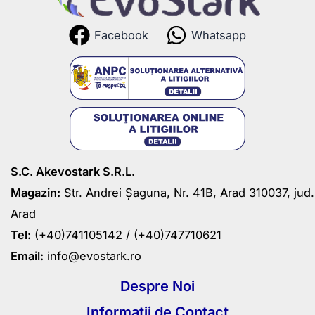
Facebook
Whatsapp
S.C. Akevostark S.R.L.
Magazin:
Str. Andrei Șaguna, Nr. 41B, Arad 310037, jud.
Arad
Tel:
(+40)741105142 /
(+40)747710621
Email:
info@evostark.ro
Despre Noi
Informatii de Contact