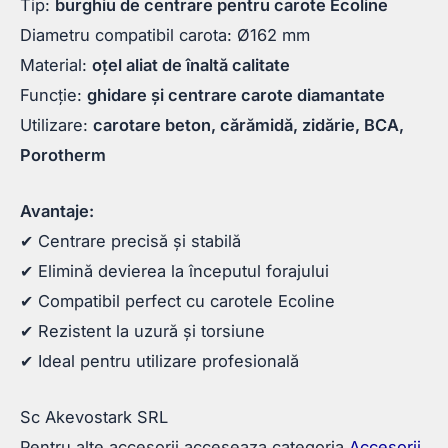
Tip:
burghiu de centrare pentru carote Ecoline
Diametru compatibil carota: Ø162 mm
Material:
oțel aliat de înaltă calitate
Funcție:
ghidare și centrare carote diamantate
Utilizare:
carotare beton, cărămidă, zidărie, BCA,
Porotherm
Avantaje:
✔ Centrare precisă și stabilă
✔ Elimină devierea la începutul forajului
✔ Compatibil perfect cu carotele Ecoline
✔ Rezistent la uzură și torsiune
✔ Ideal pentru utilizare profesională
Sc Akevostark SRL
Pentru alte accesorii acceseaza categoria
Accesorii
,