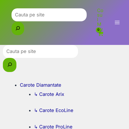
Skip
Co
to
Caută
su
l
content
M
eu
Caută
Carote Diamantate
↳ Carote Arix
↳ Carote EcoLine
↳ Carote ProLine