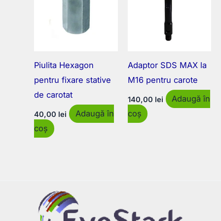
Piulita Hexagon
Adaptor SDS MAX la
pentru fixare stative
M16 pentru carote
de carotat
Adaugă în
140,00
lei
Adaugă în
coș
40,00
lei
coș