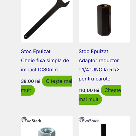
Stoc Epuizat
Stoc Epuizat
Cheie fixa simpla de
Adaptor reductor
impact D:30mm
1.1/4”UNC la R1/2
pentru carote
Citește mai
38,00
lei
mult
Citește
110,00
lei
mai mult