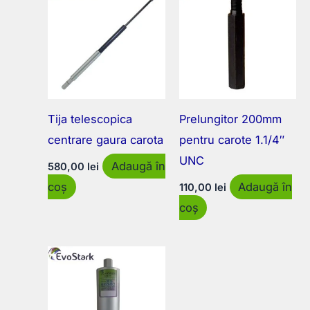
Tija telescopica
Prelungitor 200mm
centrare gaura carota
pentru carote 1.1/4″
UNC
Adaugă în
580,00
lei
coș
Adaugă în
110,00
lei
coș