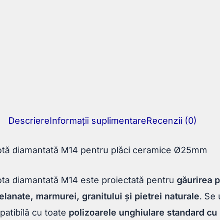
Descriere
Informații suplimentare
Recenzii (0)
otă diamantată M14 pentru plăci ceramice Ø25mm
ta diamantată M14 este proiectată pentru
găurirea p
elanate, marmurei, granitului și pietrei naturale
. Se 
atibilă cu toate
polizoarele unghiulare standard cu