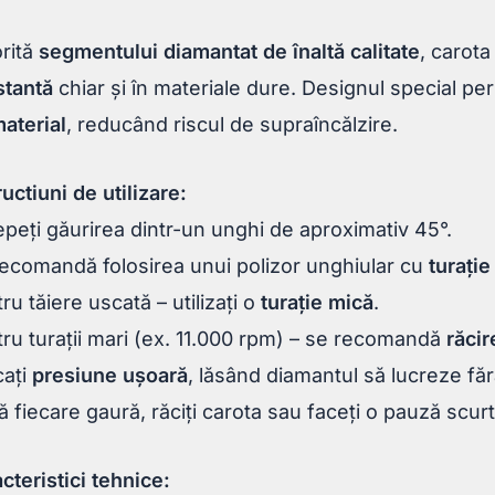
rită
segmentului diamantat de înaltă calitate
, carot
stantă
chiar și în materiale dure. Designul special pe
aterial
, reducând riscul de supraîncălzire.
ructiuni de utilizare:
peți găurirea dintr-un unghi de aproximativ 45°.
ecomandă folosirea unui polizor unghiular cu
turație
ru tăiere uscată – utilizați o
turație mică
.
ru turații mari (ex. 11.000 rpm) – se recomandă
răcir
cați
presiune ușoară
, lăsând diamantul să lucreze făr
 fiecare gaură, răciți carota sau faceți o pauză scurt
cteristici tehnice: