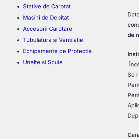
Stative de Carotat
Dato
Masini de Debitat
con
Accesorii Carotare
de m
Tubulatura si Ventilatie
Echipamente de Protectie
Inst
Unelte si Scule
Înce
Se r
Pent
Pent
Apli
După
Cara