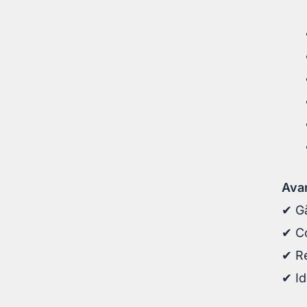
Avan
✔ Gă
✔ Co
✔ Re
✔ Id