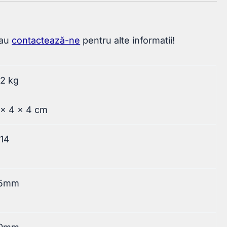
sau
contactează-ne
pentru alte informatii!
,2 kg
 × 4 × 4 cm
14
5mm