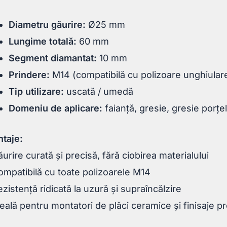
Diametru găurire:
Ø25 mm
Lungime totală:
60 mm
Segment diamantat:
10 mm
Prindere:
M14 (compatibilă cu polizoare unghiular
Tip utilizare:
uscată / umedă
Domeniu de aplicare:
faianță, gresie, gresie porțe
taje:
urire curată și precisă, fără ciobirea materialului
mpatibilă cu toate polizoarele M14
zistență ridicată la uzură și supraîncălzire
eală pentru montatori de plăci ceramice și finisaje p