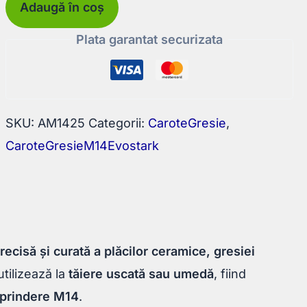
Adaugă în coș
diamantată
M14
Plata garantat securizata
pentru
plăci
ceramice
Ø25mm
SKU:
AM1425
Categorii:
CaroteGresie
,
CaroteGresieM14Evostark
recisă și curată a plăcilor ceramice, gresiei
utilizează la
tăiere uscată sau umedă
, fiind
 prindere M14
.