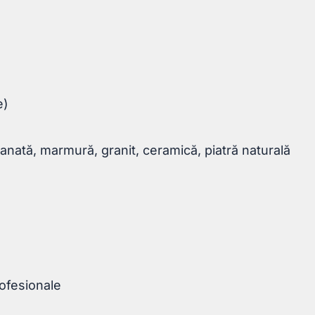
e)
lanată, marmură, granit, ceramică, piatră naturală
rofesionale