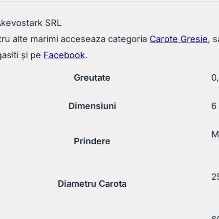
Akevostark SRL
ru alte marimi acceseaza categoria
Carote Gresie
, 
asiti și pe
Facebook
.
Greutate
0
Dimensiuni
6
M
Prindere
2
Diametru Carota