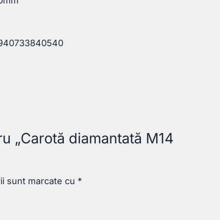
0mm
940733840540
ntru „Carotă diamantată M14
rii sunt marcate cu
*