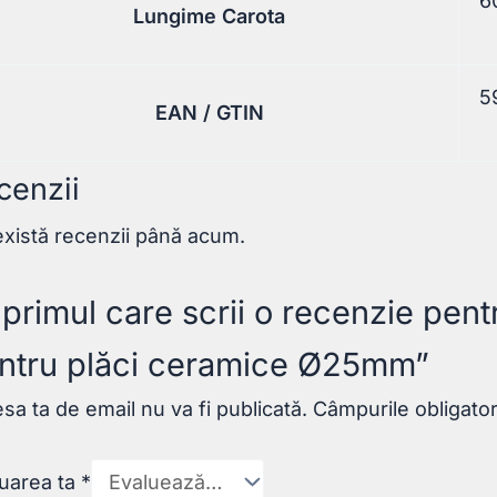
6
Lungime Carota
5
EAN / GTIN
cenzii
xistă recenzii până acum.
i primul care scrii o recenzie pe
ntru plăci ceramice Ø25mm”
sa ta de email nu va fi publicată.
Câmpurile obligato
uarea ta
*