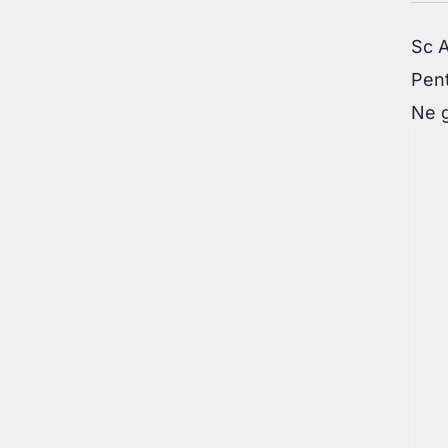
Sc 
Pent
Ne g