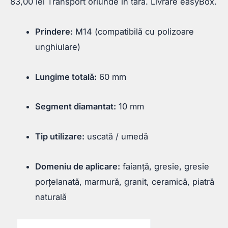
83,00
lei
Transport oriunde in tara. Livrare easyBox.
Prindere:
M14 (compatibilă cu polizoare
unghiulare)
Lungime totală:
60 mm
Segment diamantat:
10 mm
Tip utilizare:
uscată / umedă
Domeniu de aplicare:
faianță, gresie, gresie
porțelanată, marmură, granit, ceramică, piatră
naturală
Cantitate