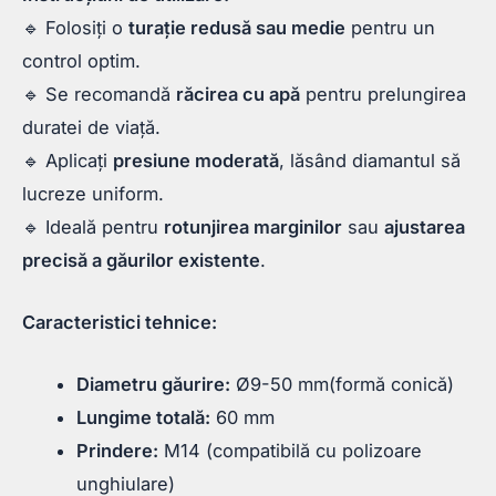
🔹 Folosiți o
turație redusă sau medie
pentru un
control optim.
🔹 Se recomandă
răcirea cu apă
pentru prelungirea
duratei de viață.
🔹 Aplicați
presiune moderată
, lăsând diamantul să
lucreze uniform.
🔹 Ideală pentru
rotunjirea marginilor
sau
ajustarea
precisă a găurilor existente
.
Caracteristici tehnice:
Diametru găurire:
Ø9-50 mm(formă conică)
Lungime totală:
60 mm
Prindere:
M14 (compatibilă cu polizoare
unghiulare)