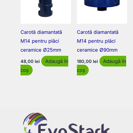
Carotă diamantată
Carotă diamantată
M14 pentru plăci
M14 pentru plăci
ceramice Ø25mm
ceramice Ø90mm
Adaugă în
Adaugă în
48,00
lei
180,00
lei
coș
coș