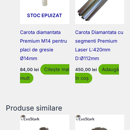
STOC EPUIZAT
Carota diamantata
Carota Diamantata cu
Premium M14 pentru
segmenti Premium
placi de gresie
Laser L:420mm
Ø14mm
D:Ø112mm
Citește mai
Adaugă
84,00
lei
450,00
lei
mult
în coș
Produse similare