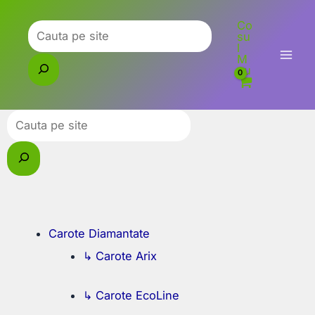
Skip
Co
to
Caută
su
l
content
M
eu
Caută
Carote Diamantate
↳ Carote Arix
↳ Carote EcoLine