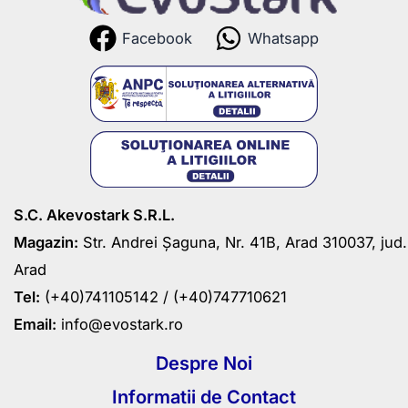
Facebook
Whatsapp
S.C. Akevostark S.R.L.
Magazin:
Str. Andrei Șaguna, Nr. 41B, Arad 310037, jud.
Arad
Tel:
(+40)741105142 /
(+40)747710621
Email:
info@evostark.ro
Despre Noi
Informatii de Contact