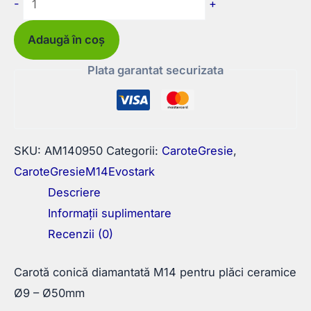
-
+
Carotă
conică
Adaugă în coș
diamantată
Plata garantat securizata
M14
pentru
plăci
ceramice
SKU:
AM140950
Categorii:
CaroteGresie
,
Ø9
CaroteGresieM14Evostark
-
Descriere
Ø50mm
Informații suplimentare
Recenzii (0)
Carotă conică diamantată M14 pentru plăci ceramice
Ø9 – Ø50mm