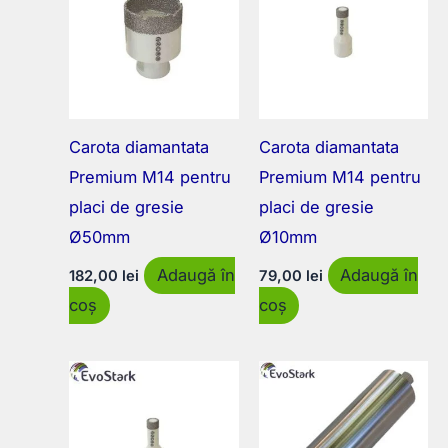
Carota diamantata
Carota diamantata
Premium M14 pentru
Premium M14 pentru
placi de gresie
placi de gresie
Ø50mm
Ø10mm
Adaugă în
Adaugă în
182,00
lei
79,00
lei
coș
coș