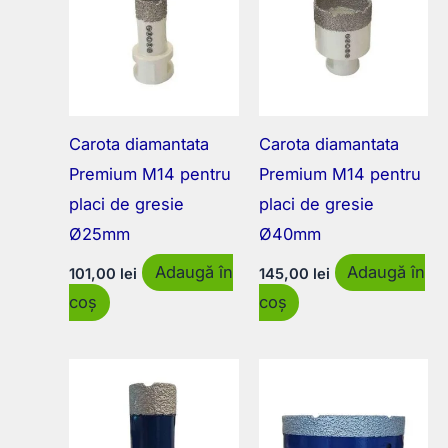
Carota diamantata
Carota diamantata
Premium M14 pentru
Premium M14 pentru
placi de gresie
placi de gresie
Ø25mm
Ø40mm
Adaugă în
Adaugă în
101,00
lei
145,00
lei
coș
coș