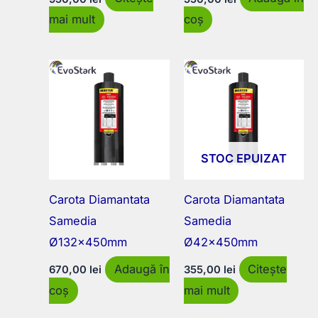
mai mult
coș
STOC EPUIZAT
Carota Diamantata
Carota Diamantata
Samedia
Samedia
Ø132x450mm
Ø42x450mm
Adaugă în
Citește
670,00
lei
355,00
lei
coș
mai mult