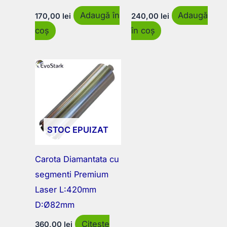
Adaugă în
Adaugă
170,00
lei
240,00
lei
coș
în coș
STOC EPUIZAT
Carota Diamantata cu
segmenti Premium
Laser L:420mm
D:Ø82mm
Citește
360,00
lei