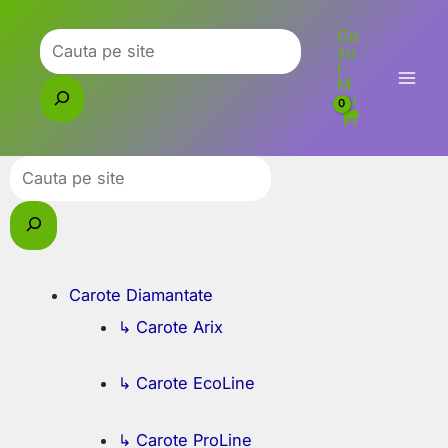
Skip
Co
to
Caută
su
l
content
M
eu
Caută
Carote Diamantate
↳ Carote Arix
↳ Carote EcoLine
↳ Carote ProLine