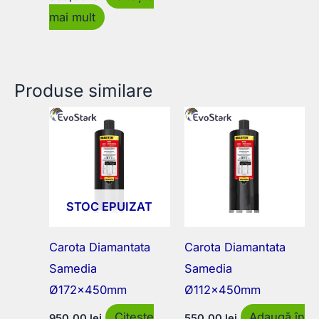
mai mult
Produse similare
STOC EPUIZAT
Carota Diamantata
Carota Diamantata
Samedia
Samedia
Ø172x450mm
Ø112x450mm
Citește
Adaugă în
950,00
lei
550,00
lei