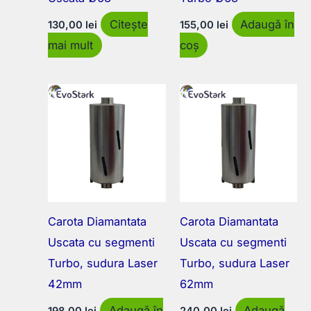
Citește
Adaugă în
130,00
lei
155,00
lei
mai mult
coș
Carota Diamantata
Carota Diamantata
Uscata cu segmenti
Uscata cu segmenti
Turbo, sudura Laser
Turbo, sudura Laser
42mm
62mm
Adaugă în
Adaugă
198,00
lei
240,00
lei