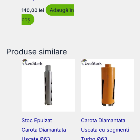
Adaugă în
140,00
lei
coș
Produse similare
Stoc Epuizat
Carota Diamantata
Carota Diamantata
Uscata cu segmenti
Uscata Ø63
Turbo Ø63