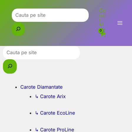
Skip
Co
to
Caută
su
l
content
M
eu
Caută
Carote Diamantate
↳ Carote Arix
↳ Carote EcoLine
↳ Carote ProLine