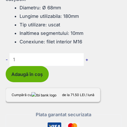
Diametru: Ø 68mm
Lungime utilizabila: 180mm
Tip utilizare: uscat
Inaltimea segmentului: 10mm
Conexiune: filet interior M16
Cantitate
-
+
Carota
Diamantata
Adaugă în coș
Uscata
cu
Cumpără cu
de la 71.50 LEI / lună
segmenti
Turbo,
Plata garantat securizata
sudura
Laser