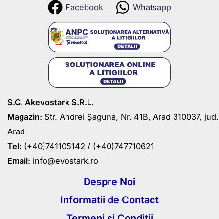
Facebook
Whatsapp
S.C. Akevostark S.R.L.
Magazin:
Str. Andrei Șaguna, Nr. 41B, Arad 310037, jud.
Arad
Tel:
(+40)741105142 /
(+40)747710621
Email:
info@evostark.ro
Despre Noi
Informatii de Contact
Termeni si Conditii