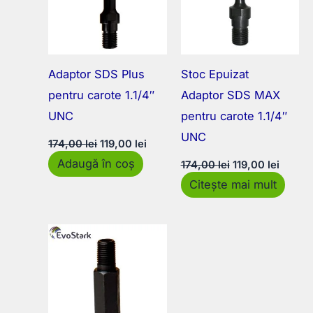
Adaptor SDS Plus
Stoc Epuizat
pentru carote 1.1/4″
Adaptor SDS MAX
UNC
pentru carote 1.1/4″
UNC
Prețul
Prețul
174,00
lei
119,00
lei
inițial
curent
Prețul
Prețul
Adaugă în coș
a
este:
174,00
lei
119,00
lei
inițial
curent
fost:
119,00 lei.
Citește mai mult
a
este:
174,00 lei.
fost:
119,00 
174,00 lei.