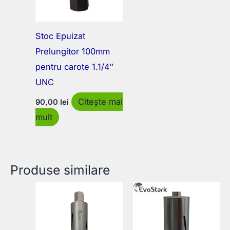
Stoc Epuizat
Prelungitor 100mm
pentru carote 1.1/4″
UNC
Citește mai
90,00
lei
mult
Produse similare