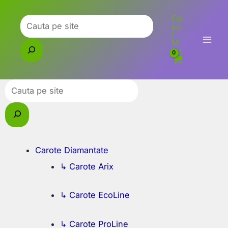
Skip
Co
to
Caută
su
l
content
M
eu
Caută
Carote Diamantate
↳ Carote Arix
↳ Carote EcoLine
↳ Carote ProLine