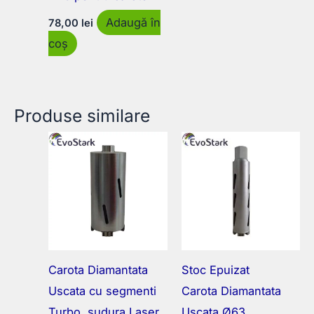
Adaugă în
78,00
lei
coș
Produse similare
Carota Diamantata
Stoc Epuizat
Uscata cu segmenti
Carota Diamantata
Turbo, sudura Laser
Uscata Ø63