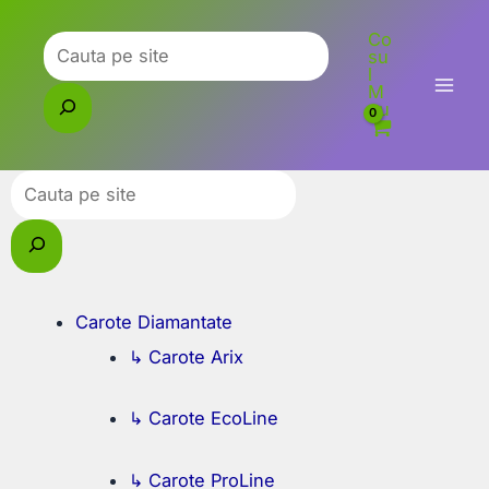
Skip
Co
to
Caută
su
l
content
M
eu
Caută
Carote Diamantate
↳ Carote Arix
↳ Carote EcoLine
↳ Carote ProLine