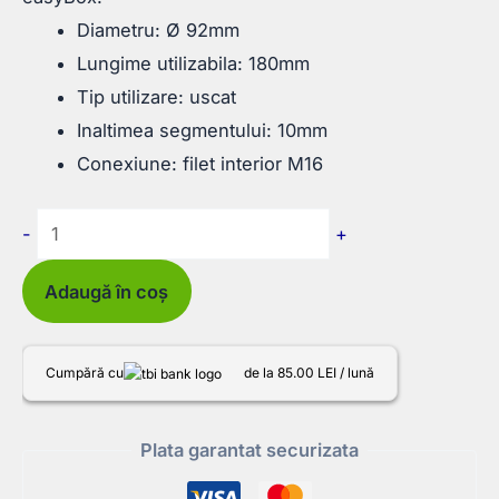
Diametru: Ø 92mm
Lungime utilizabila: 180mm
Tip utilizare: uscat
Inaltimea segmentului: 10mm
Conexiune: filet interior M16
Cantitate
-
+
Carota
Diamantata
Adaugă în coș
Uscata
cu
Cumpără cu
de la 85.00 LEI / lună
segmenti
Turbo,
Plata garantat securizata
sudura
Laser