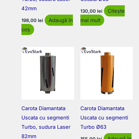
42mm
Citește
130,00
lei
Adaugă în
mai mult
198,00
lei
coș
Carota Diamantata
Carota Diamantata
Uscata cu segmenti
Uscata cu segmenti
Turbo, sudura Laser
Turbo Ø63
82mm
Adaugă în
155,00
lei