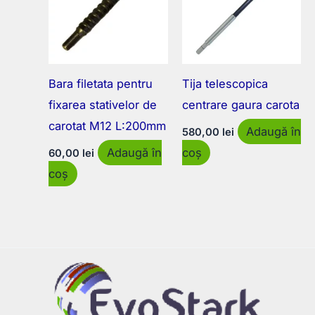
Bara filetata pentru
Tija telescopica
fixarea stativelor de
centrare gaura carota
carotat M12 L:200mm
Adaugă în
580,00
lei
Adaugă în
coș
60,00
lei
coș