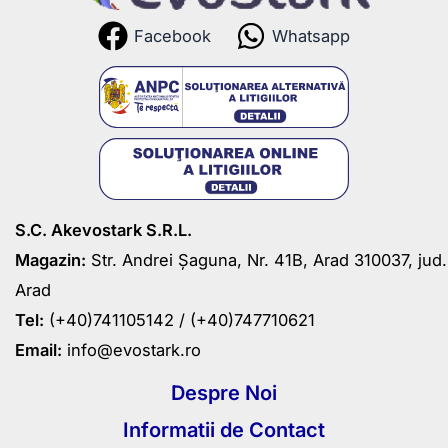
Facebook
Whatsapp
S.C. Akevostark S.R.L.
Magazin:
Str. Andrei Șaguna, Nr. 41B, Arad 310037, jud.
Arad
Tel:
(+40)741105142 /
(+40)747710621
Email:
info@evostark.ro
Despre Noi
Informatii de Contact