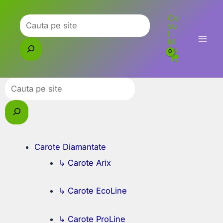
Skip
Co
to
Caută
su
l
content
M
eu
Caută
Carote Diamantate
↳ Carote Arix
↳ Carote EcoLine
↳ Carote ProLine