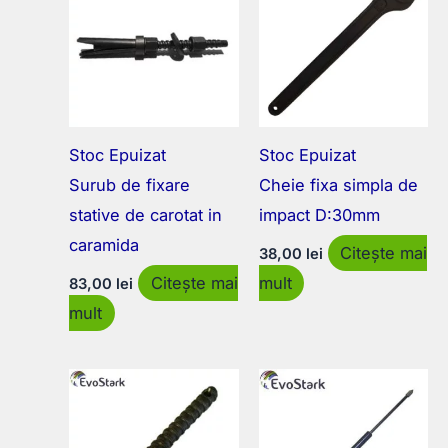
Stoc Epuizat
Stoc Epuizat
Surub de fixare
Cheie fixa simpla de
stative de carotat in
impact D:30mm
caramida
Citește mai
38,00
lei
Citește mai
mult
83,00
lei
mult