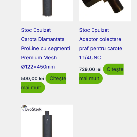
Stoc Epuizat
Stoc Epuizat
Carota Diamantata
Adaptor colectare
ProLine cu segmenti
praf pentru carote
Premium Mesh
1.1/4UNC
Ø122x450mm
Citește
729,00
lei
Citește
mai mult
500,00
lei
mai mult