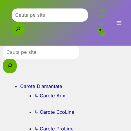
Skip
Co
to
Caută
su
l
content
M
eu
Caută
Carote Diamantate
↳ Carote Arix
↳ Carote EcoLine
↳ Carote ProLine