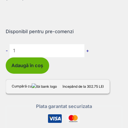
Disponibil pentru pre-comenzi
Cantitate
-
+
Convertizor
de
Adaugă în coș
frecvență
WEKA
Cumpără cu
începând de la 302.75 LEI
FU6D
Plata garantat securizata