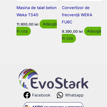
Masina de taiat beton
Convertizor de
Weka TS40
frecvență WEKA
FU6C
Adaugă
11.900,00
lei
în coș
Adaugă
9.390,00
lei
în coș
Facebook
Whatsapp