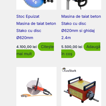
Stoc Epuizat
Masina de taiat beton
Masina de taiat beton
Stako cu disc
Stako cu disc
Ø620mm si ghidaj
Ø620mm
2.4m
Citește
Adaugă
4.100,00
lei
5.500,00
lei
mai mult
în coș