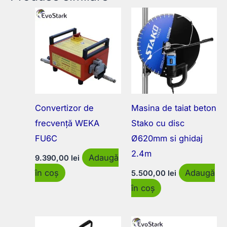
Convertizor de
Masina de taiat beton
frecvență WEKA
Stako cu disc
FU6C
Ø620mm si ghidaj
2.4m
Adaugă
9.390,00
lei
în coș
Adaugă
5.500,00
lei
în coș