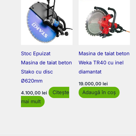
Stoc Epuizat
Masina de taiat beton
Masina de taiat beton
Weka TR40 cu inel
Stako cu disc
diamantat
Ø620mm
19.000,00
lei
Citește
Adaugă în coș
4.100,00
lei
mai mult