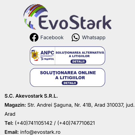
Facebook
Whatsapp
S.C. Akevostark S.R.L.
Magazin:
Str. Andrei Șaguna, Nr. 41B, Arad 310037, jud.
Arad
Tel:
(+40)741105142 /
(+40)747710621
Email:
info@evostark.ro