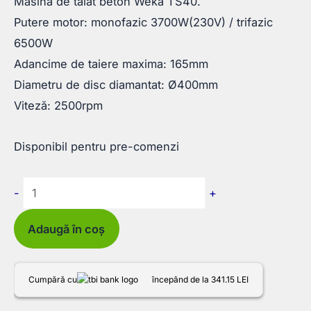
Masina de taiat beton Weka TS40.
Putere motor: monofazic 3700W(230V) / trifazic
6500W
Adancime de taiere maxima: 165mm
Diametru de disc diamantat: Ø400mm
Viteză: 2500rpm
Disponibil pentru pre-comenzi
Cantitate
-
+
Masina
de
Adaugă în coș
taiat
beton
Cumpără cu
începând de la 341.15 LEI
Weka