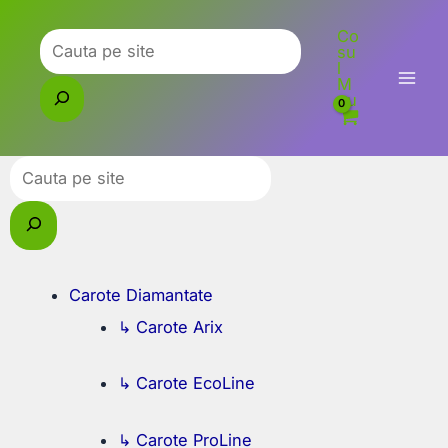
Skip
Co
to
Caută
su
l
content
M
eu
Caută
Carote Diamantate
↳ Carote Arix
↳ Carote EcoLine
↳ Carote ProLine