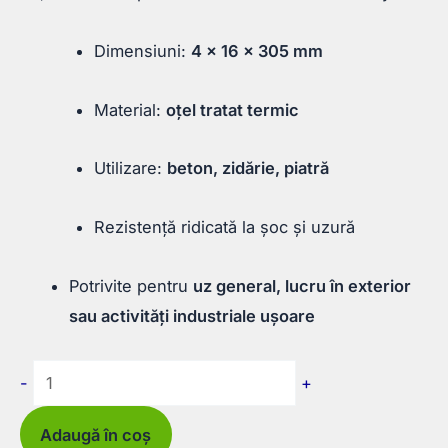
Dimensiuni:
4 x 16 x 305 mm
Material:
oțel tratat termic
Utilizare:
beton, zidărie, piatră
Rezistență ridicată la șoc și uzură
Potrivite pentru
uz general, lucru în exterior
sau activități industriale ușoare
Cantitate
-
+
Daltă
pentru
Adaugă în coș