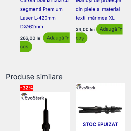
Carota Diamantata cu
Mănuși de protecție
segmenti Premium
din piele și material
Laser L:420mm
textil mărimea XL
D:Ø62mm
Adaugă în
34,00
lei
Adaugă în
coș
266,00
lei
coș
Produse similare
-32%
STOC EPUIZAT