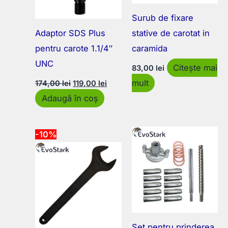
Surub de fixare
Adaptor SDS Plus
stative de carotat in
pentru carote 1.1/4″
caramida
UNC
Citește mai
83,00
lei
Prețul
Prețul
mult
174,00
lei
119,00
lei
inițial
curent
Adaugă în coș
a
este:
fost:
119,00 lei.
174,00 lei.
-10%
Set pentru prinderea