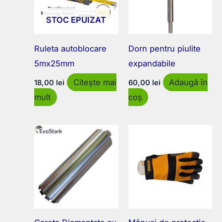
STOC EPUIZAT
Ruleta autoblocare
Dorn pentru piulite
5mx25mm
expandabile
Citește mai
Adaugă în
18,00
lei
60,00
lei
mult
coș