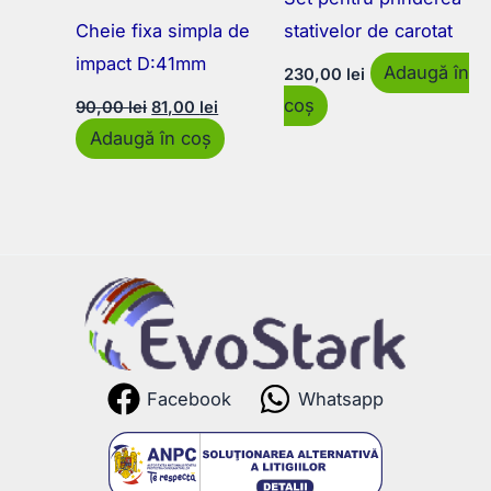
Cheie fixa simpla de
stativelor de carotat
impact D:41mm
Adaugă în
230,00
lei
Prețul
Prețul
coș
90,00
lei
81,00
lei
inițial
curent
Adaugă în coș
a
este:
fost:
81,00 lei.
90,00 lei.
Facebook
Whatsapp