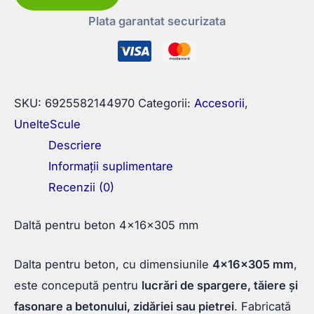
beton
Plata garantat securizata
4x16x305
mm
SKU:
6925582144970
Categorii:
Accesorii
,
UnelteScule
Descriere
Informații suplimentare
Recenzii (0)
Daltă pentru beton 4x16x305 mm
Dalta pentru beton, cu dimensiunile
4x16x305 mm
,
este concepută pentru
lucrări de spargere, tăiere și
fasonare a betonului, zidăriei sau pietrei
. Fabricată