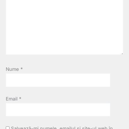
Nume
*
Email
*
Salvează-mi numele, emailul și site-ul web în