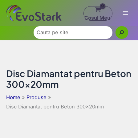
Skip
to
Cosul Meu
content
Caută
Disc Diamantat pentru Beton
300×20mm
Home
Produse
Disc Diamantat pentru Beton 300×20mm