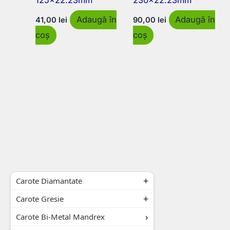
125×22.23mm
230×22.23mm
Adaugă în
Adaugă în
41,00
lei
90,00
lei
coș
coș
Carote Diamantate
Carote Gresie
Carote Bi-Metal Mandrex