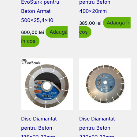
EvoStark pentru
pentru Beton
Beton Armat
400×20mm
500×25,4×10
Adaugă în
385,00
lei
Adaugă
coș
600,00
lei
în coș
Disc Diamantat
Disc Diamantat
pentru Beton
pentru Beton