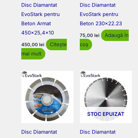
Disc Diamantat
Disc Diamantat
EvoStark pentru
EvoStark pentru
Beton Armat
Beton 230×22.23
450×25,4×10
Adaugă în
75,00
lei
Citește
coș
450,00
lei
mai mult
STOC EPUIZAT
Disc Diamantat
Disc Diamantat