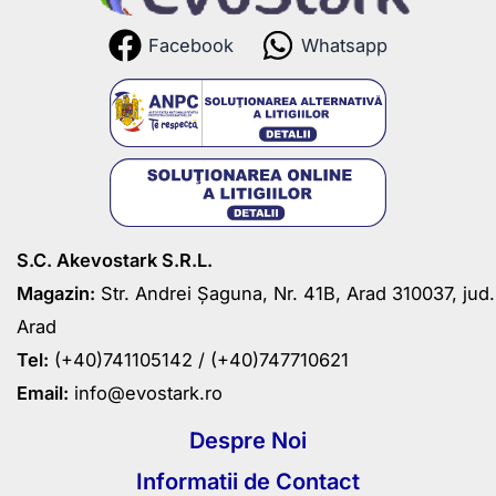
Facebook
Whatsapp
S.C. Akevostark S.R.L.
Magazin:
Str. Andrei Șaguna, Nr. 41B, Arad 310037, jud.
Arad
Tel:
(+40)741105142 /
(+40)747710621
Email:
info@evostark.ro
Despre Noi
Informatii de Contact