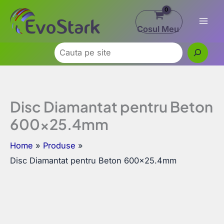
Skip
to
Cosul Meu
content
Caută
Disc Diamantat pentru Beton
600×25.4mm
Home
Produse
Disc Diamantat pentru Beton 600×25.4mm