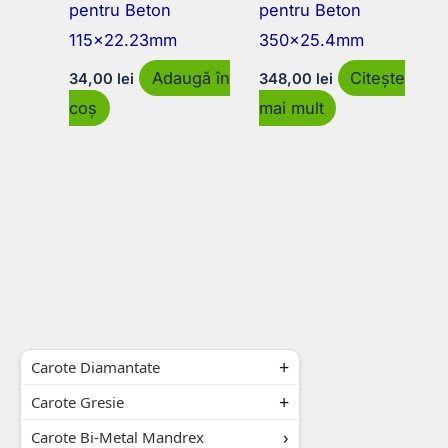
pentru Beton
pentru Beton
115×22.23mm
350×25.4mm
Adaugă în
Citește
34,00
lei
348,00
lei
coș
mai mult
Carote Diamantate
Carote Gresie
Carote Bi-Metal Mandrex