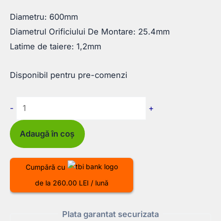
Diametru: 600mm
Diametrul Orificiului De Montare: 25.4mm
Latime de taiere: 1,2mm
Disponibil pentru pre-comenzi
Cantitate
-
+
Disc
Diamantat
Adaugă în coș
pentru
Beton
Cumpără cu
600×25.4mm
de la 260.00 LEI / lună
Plata garantat securizata