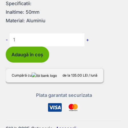
Specificatii:
Inaltime: 50mm
Material: Aluminiu
Cantitate
-
+
Distantier
50mm
Adaugă în coș
pentru
stativ
Cumpără cu
de la 135.00 LEI / lună
masina
de
Plata garantat securizata
carotat