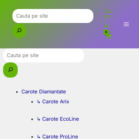
Skip
Co
to
Caută
su
l
content
M
eu
Caută
Carote Diamantate
↳ Carote Arix
↳ Carote EcoLine
↳ Carote ProLine