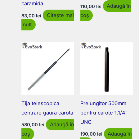
caramida
Adaugă în
110,00
lei
Citește mai
coș
83,00
lei
mult
Tija telescopica
Prelungitor 500mm
centrare gaura carota
pentru carote 1.1/4″
UNC
Adaugă în
580,00
lei
coș
Adaugă în
190,00
lei