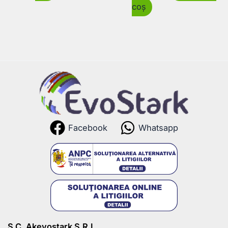
coș
Facebook
Whatsapp
S.C. Akevostark S.R.L.