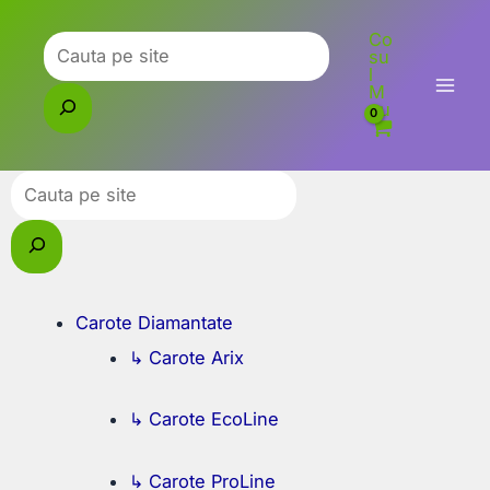
Skip
Co
to
Caută
su
l
content
M
eu
Caută
Carote Diamantate
↳ Carote Arix
↳ Carote EcoLine
↳ Carote ProLine