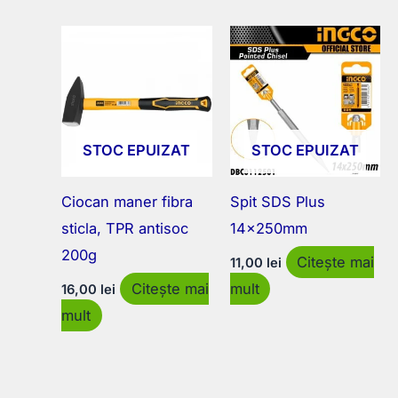
STOC EPUIZAT
STOC EPUIZAT
Ciocan maner fibra
Spit SDS Plus
sticla, TPR antisoc
14x250mm
200g
Citește mai
11,00
lei
Citește mai
mult
16,00
lei
mult