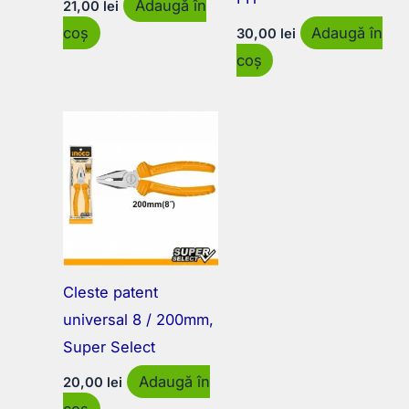
Adaugă în
21,00
lei
coș
Adaugă în
30,00
lei
coș
Cleste patent
universal 8 / 200mm,
Super Select
Adaugă în
20,00
lei
coș