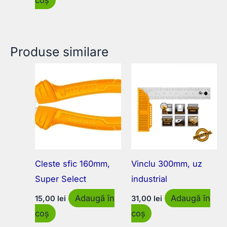
Produse similare
Cleste sfic 160mm,
Vinclu 300mm, uz
Super Select
industrial
Adaugă în
Adaugă în
15,00
lei
31,00
lei
coș
coș