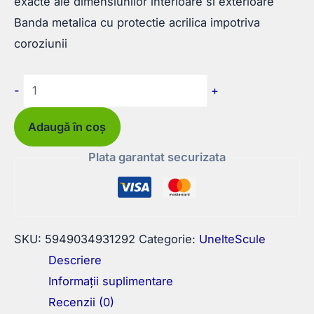
exacte ale dimensiunilor interioare si exterioare
Banda metalica cu protectie acrilica impotriva
coroziunii
Cantitate
-
+
Ruleta
ETS
Adaugă în coș
1
Plata garantat securizata
Frana
si
Protectie
2M
SKU:
5949034931292
Categorie:
UnelteScule
x
Descriere
13mm
Informații suplimentare
Recenzii (0)