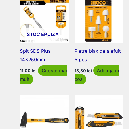
STOC EPUIZAT
Spit SDS Plus
Pietre biax de slefuit
14x250mm
5 pcs
Citește mai
Adaugă în
11,00
lei
15,50
lei
mult
coș