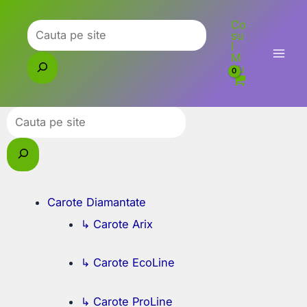
Skip
Co
to
Caută
su
l
content
M
eu
Caută
Carote Diamantate
↳ Carote Arix
↳ Carote EcoLine
↳ Carote ProLine