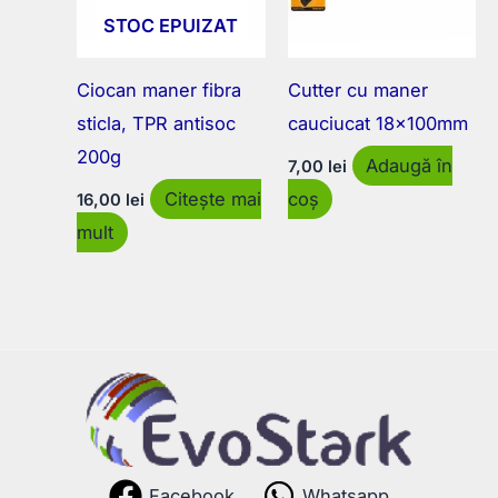
STOC EPUIZAT
Ciocan maner fibra
Cutter cu maner
sticla, TPR antisoc
cauciucat 18x100mm
200g
Adaugă în
7,00
lei
Citește mai
coș
16,00
lei
mult
Facebook
Whatsapp