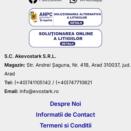
S.C. Akevostark S.R.L.
Magazin:
Str. Andrei Șaguna, Nr. 41B, Arad 310037, jud.
Arad
Tel:
(+40)741105142 /
(+40)747710621
Email:
info@evostark.ro
Despre Noi
Informatii de Contact
Termeni si Conditii