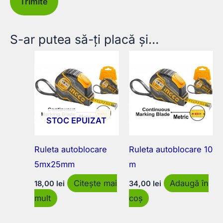
S-ar putea să-ți placă și…
STOC EPUIZAT
Ruleta autoblocare
Ruleta autoblocare 10
5mx25mm
m
Citește mai
Adaugă în
18,00
lei
34,00
lei
mult
coș