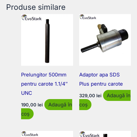
Produse similare
Prelungitor 500mm
Adaptor apa SDS
pentru carote 1.1/4″
Plus pentru carote
UNC
Adaugă în
329,00
lei
Adaugă în
coș
190,00
lei
coș