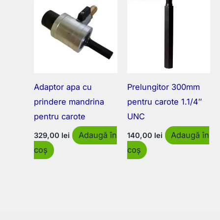
Adaptor apa cu
Prelungitor 300mm
prindere mandrina
pentru carote 1.1/4″
pentru carote
UNC
Adaugă în
Adaugă în
329,00
lei
140,00
lei
coș
coș