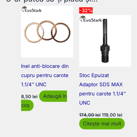
-32%
Inel anti-blocare din
cupru pentru carote
Stoc Epuizat
1.1/4″ UNC
Adaptor SDS MAX
pentru carote 1.1/4″
Adaugă în
8,50
lei
UNC
coș
Prețul
Prețul
174,00
lei
119,00
lei
inițial
curent
Citește mai mult
a
este:
fost:
119,00 
174,00 lei.