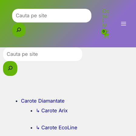
Skip
Co
to
Caută
su
l
content
M
eu
Caută
Carote Diamantate
↳ Carote Arix
↳ Carote EcoLine