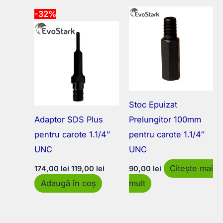
-32%
Stoc Epuizat
Adaptor SDS Plus
Prelungitor 100mm
pentru carote 1.1/4″
pentru carote 1.1/4″
UNC
UNC
Prețul
Prețul
Citește mai
174,00
lei
119,00
lei
90,00
lei
inițial
curent
Adaugă în coș
mult
a
este:
fost:
119,00 lei.
174,00 lei.