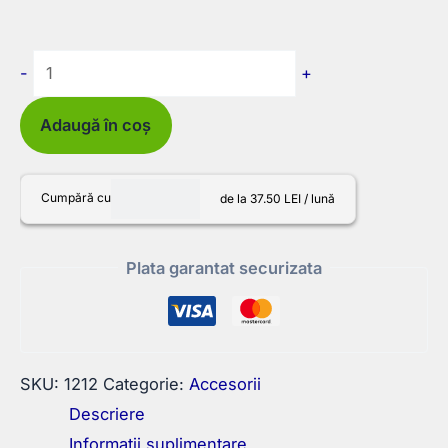
Cantitate
-
+
Prelungitor
pentru
Adaugă în coș
carote
diamantate
Cumpără cu
de la 37.50 LEI / lună
cu
prindere
Plata garantat securizata
R1/2
200mm
SKU:
1212
Categorie:
Accesorii
Descriere
Informații suplimentare