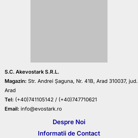
Facebook
Whatsapp
S.C. Akevostark S.R.L.
Magazin:
Str. Andrei Șaguna, Nr. 41B, Arad 310037, jud.
Arad
Tel:
(+40)741105142 /
(+40)747710621
Email:
info@evostark.ro
Despre Noi
Informatii de Contact