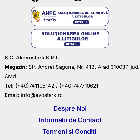
S.C. Akevostark S.R.L.
Magazin:
Str. Andrei Șaguna, Nr. 41B, Arad 310037, jud.
Arad
Tel:
(+40)741105142 /
(+40)747710621
Email:
info@evostark.ro
Despre Noi
Informatii de Contact
Termeni si Conditii