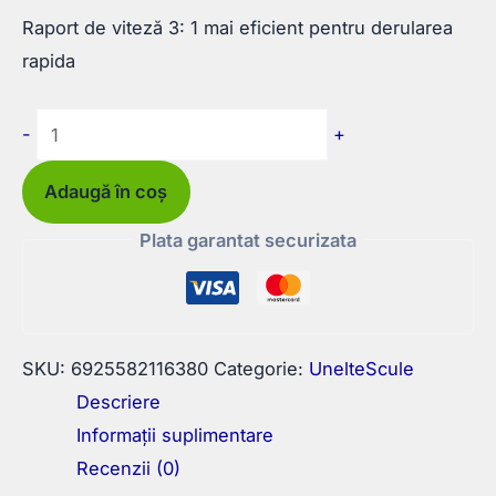
Raport de viteză 3: 1 mai eficient pentru derularea
rapida
Cantitate
-
+
Ruleta
50
Adaugă în coș
m
Plata garantat securizata
Banda
metalica
SKU:
6925582116380
Categorie:
UnelteScule
Descriere
Informații suplimentare
Recenzii (0)