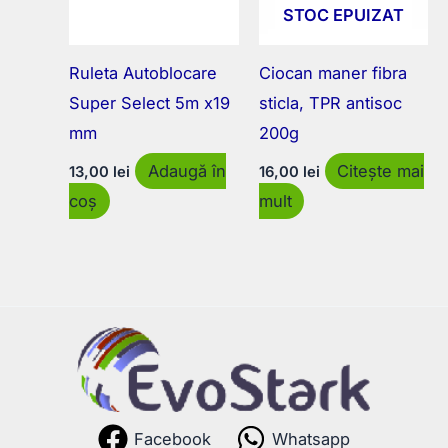
STOC EPUIZAT
Ruleta Autoblocare
Ciocan maner fibra
Super Select 5m x19
sticla, TPR antisoc
mm
200g
Adaugă în
Citește mai
13,00
lei
16,00
lei
coș
mult
Facebook
Whatsapp