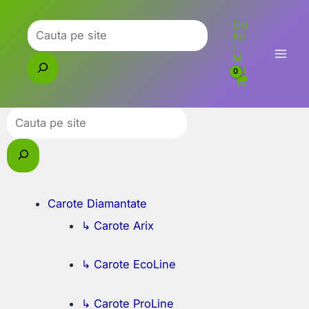
Skip
Co
to
Caută
su
l
content
M
eu
Caută
Carote Diamantate
↳ Carote Arix
↳ Carote EcoLine
↳ Carote ProLine