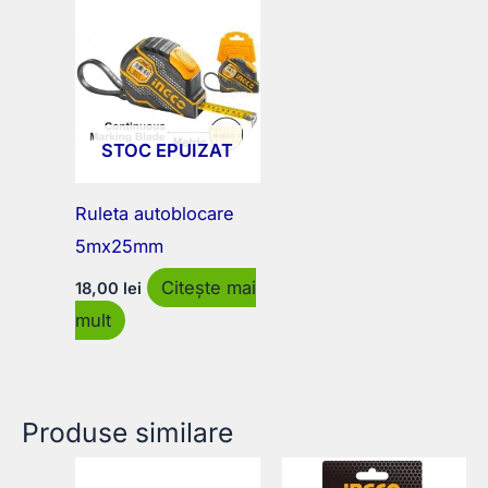
STOC EPUIZAT
Ruleta autoblocare
5mx25mm
Citește mai
18,00
lei
mult
Produse similare