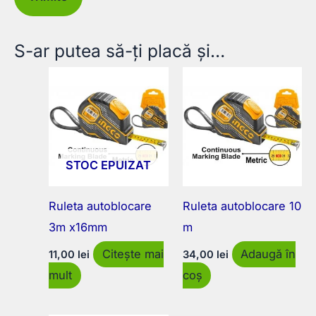
S-ar putea să-ți placă și…
STOC EPUIZAT
Ruleta autoblocare
Ruleta autoblocare 10
3m x16mm
m
Citește mai
Adaugă în
11,00
lei
34,00
lei
mult
coș