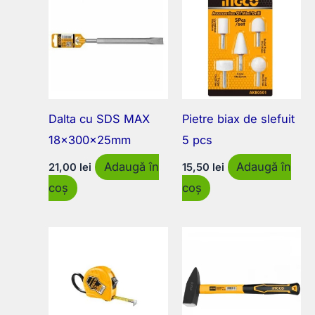
Dalta cu SDS MAX
Pietre biax de slefuit
18x300x25mm
5 pcs
Adaugă în
Adaugă în
21,00
lei
15,50
lei
coș
coș